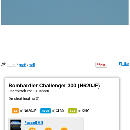
Like
mittel
/
groß
/
voll
Bombardier Challenger 300 (N620JF)
Übermittelt
vor 13 Jahren
On short final for 31
of N620JF
of
CL30
at
KHIO
12
4905
863
Russell Hill