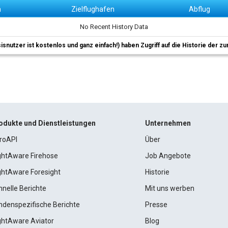
n
Zielflughafen
Abflug
No Recent History Data
sisnutzer ist kostenlos und ganz einfach!) haben Zugriff auf die Historie der
odukte und Dienstleistungen
Unternehmen
roAPI
Über
ightAware Firehose
Job Angebote
ightAware Foresight
Historie
hnelle Berichte
Mit uns werben
ndenspezifische Berichte
Presse
ightAware Aviator
Blog