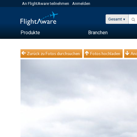
An FlightAware teilnehmen
Anmelden
Gesamt
Produkte
Branchen
Zurück zu Fotos durchsuchen
Fotos hochladen
And