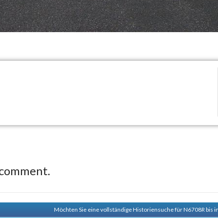
 comment.
Möchten Sie eine vollständige Historiensuche für N6708R bis i