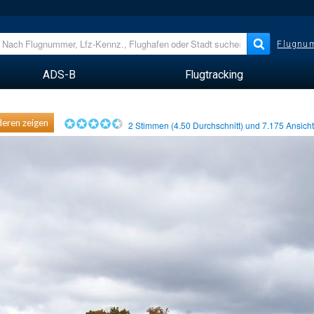
Flugnum
ADS-B
Flugtracking
eren zeigen
2
Stimmen (
4.50
Durchschnitt) und
7.175
Ansich