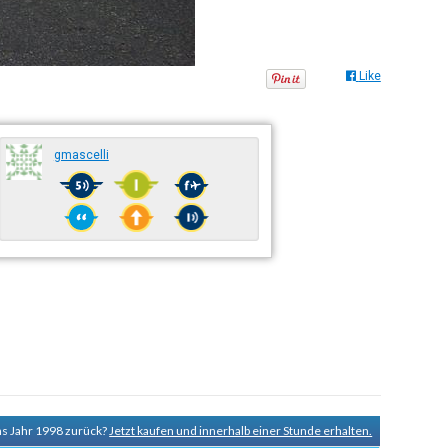
Like
gmascelli
ns Jahr 1998 zurück?
Jetzt kaufen und innerhalb einer Stunde erhalten.