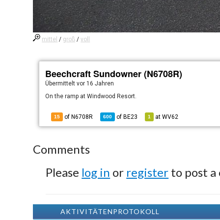
mittel
/
groß
/
voll
Beechcraft Sundowner (N6708R)
Übermittelt
vor 16 Jahren
On the ramp at Windwood Resort.
of N6708R
of
BE23
at
WV62
15
600
1
Comments
Please
log in
or
register
to post a
AKTIVITÄTENPROTOKOLL