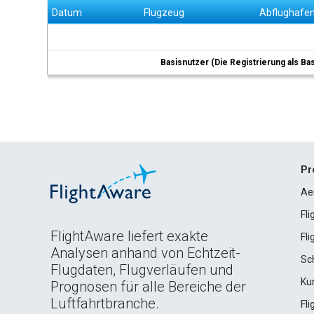
Datum
Flugzeug
Abflughafe
Basisnutzer (Die Registrierung als Ba
Pr
Ae
Fl
FlightAware liefert exakte
Fl
Analysen anhand von Echtzeit-
Sc
Flugdaten, Flugverläufen und
Ku
Prognosen für alle Bereiche der
Luftfahrtbranche.
Fl