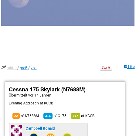
Like
mittel
/
groß
/
voll
Cessna 175 Skylark (N7688M)
Übermittelt
vor 14 Jahren
Evening Approach at KCCB
of N7688M
of
C175
at
KCCB
22
314
147
Campbell Ronald