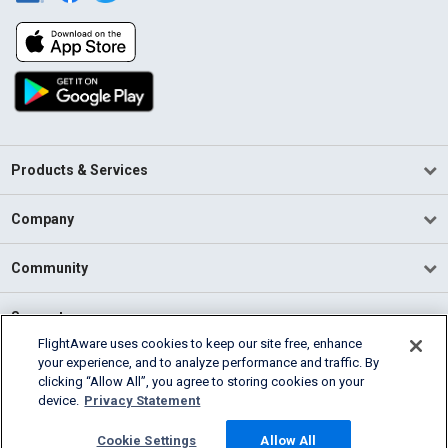
Products & Services
Company
Community
Support
FlightAware uses cookies to keep our site free, enhance
your experience, and to analyze performance and traffic. By
English (USA)
clicking “Allow All”, you agree to storing cookies on your
2026 FlightAware
device.
Privacy Statement
Terms of Use
Privacy
Cookie Settings
Cookie Settings
Allow All