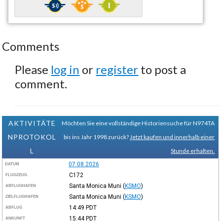
Comments
Please
log in
or
register
to post a
comment.
AKTIVITÄTE
Möchten Sie eine vollständige Historiensuche für N974TA
NPROTOKOL
bis ins Jahr 1998 zurück?
Jetzt kaufen und innerhalb einer
L
Stunde erhalten.
07.08.2026
DATUM
C172
FLUGZEUG
Santa Monica Muni
(
KSMO
)
ABFLUGHAFEN
Santa Monica Muni
(
KSMO
)
ZIELFLUGHAFEN
14:49
PDT
ABFLUG
15:44
PDT
ANKUNFT