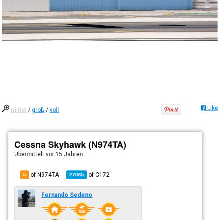
Like
mittel
/
groß
/
voll
Cessna Skyhawk (N974TA)
Übermittelt
vor 15 Jahren
of N974TA
of
C172
5
27085
Fernando Sedeno