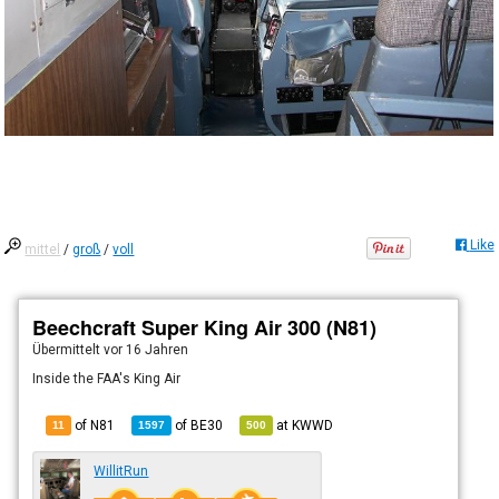
Like
mittel
/
groß
/
voll
Beechcraft Super King Air 300 (N81)
Übermittelt
vor 16 Jahren
Inside the FAA's King Air
of N81
of
BE30
at
KWWD
11
1597
500
WillitRun