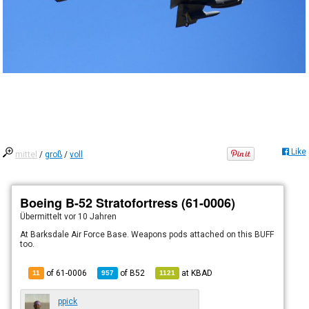
Like
mittel
/
groß
/
voll
Boeing B-52 Stratofortress (61-0006)
Übermittelt
vor 10 Jahren
At Barksdale Air Force Base. Weapons pods attached on this BUFF
too.
of 61-0006
of
B52
at
KBAD
11
957
1121
ppick