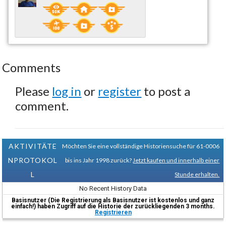
Comments
Please
log in
or
register
to post a
comment.
AKTIVITÄTE
Möchten Sie eine vollständige Historiensuche für 61-0006
NPROTOKOL
bis ins Jahr 1998 zurück?
Jetzt kaufen und innerhalb einer
L
Stunde erhalten.
No Recent History Data
Basisnutzer (Die Registrierung als Basisnutzer ist kostenlos und ganz
einfach!) haben Zugriff auf die Historie der zurückliegenden 3 months.
Registrieren