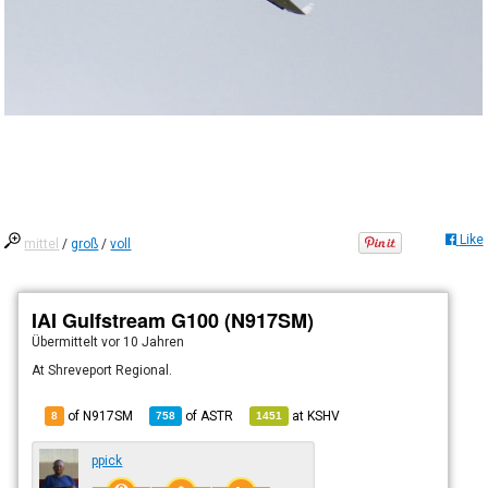
Like
mittel
/
groß
/
voll
IAI Gulfstream G100 (N917SM)
Übermittelt
vor 10 Jahren
At Shreveport Regional.
of N917SM
of
ASTR
at
KSHV
8
758
1451
ppick