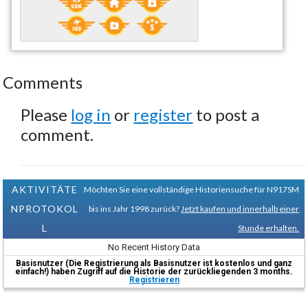
Comments
Please
log in
or
register
to post a
comment.
AKTIVITÄTE
Möchten Sie eine vollständige Historiensuche für N917SM
NPROTOKOL
bis ins Jahr 1998 zurück?
Jetzt kaufen und innerhalb einer
L
Stunde erhalten.
No Recent History Data
Basisnutzer (Die Registrierung als Basisnutzer ist kostenlos und ganz
einfach!) haben Zugriff auf die Historie der zurückliegenden 3 months.
Registrieren