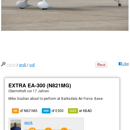
Like
mittel
/
groß
/
voll
EXTRA EA-300 (N821MG)
Übermittelt
vor 17 Jahren
Mike Goulian about to perform at Barksdale Air Force. Base.
of N821MG
of
E300
at
KBAD
46
688
1121
ppick