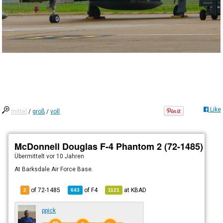
Like
mittel
/
groß
/
voll
McDonnell Douglas F-4 Phantom 2 (72-1485)
Übermittelt
vor 10 Jahren
At Barksdale Air Force Base.
of 72-1485
of
F4
at
KBAD
2
643
1121
ppick