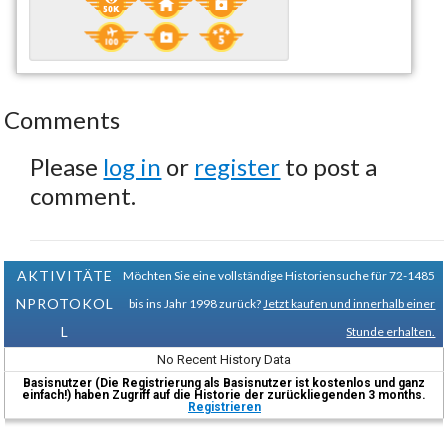
Comments
Please
log in
or
register
to post a
comment.
AKTIVITÄTE
Möchten Sie eine vollständige Historiensuche für 72-1485
NPROTOKOL
bis ins Jahr 1998 zurück?
Jetzt kaufen und innerhalb einer
L
Stunde erhalten.
No Recent History Data
Basisnutzer (Die Registrierung als Basisnutzer ist kostenlos und ganz
einfach!) haben Zugriff auf die Historie der zurückliegenden 3 months.
Registrieren