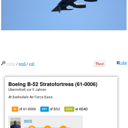
Like
mittel
/
groß
/
voll
Boeing B-52 Stratofortress (61-0006)
Übermittelt
vor 9 Jahren
At Barksdale Air Force Base.
of 61-0006
of
B52
at
KBAD
11
957
1121
ppick