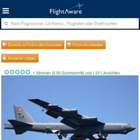
Zurück zu Fotos durchsuchen
Fotos hochladen
Anderen zeigen
1
Stimmen (
5.00
Durchschnitt) und
1.011
Ansichten