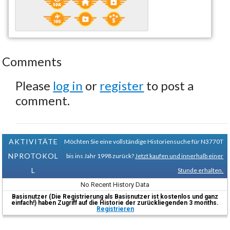
Comments
Please
log in
or
register
to post a
comment.
AKTIVITÄTE
Möchten Sie eine vollständige Historiensuche für N3770T
NPROTOKOL
bis ins Jahr 1998 zurück?
Jetzt kaufen und innerhalb einer
L
Stunde erhalten.
No Recent History Data
Basisnutzer (Die Registrierung als Basisnutzer ist kostenlos und ganz
einfach!) haben Zugriff auf die Historie der zurückliegenden 3 months.
Registrieren