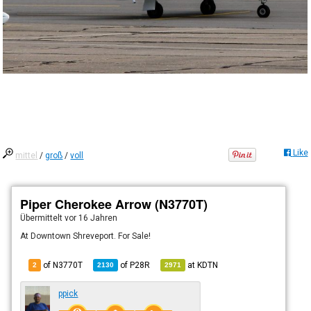
Like
mittel
/
groß
/
voll
Piper Cherokee Arrow (N3770T)
Übermittelt
vor 16 Jahren
At Downtown Shreveport. For Sale!
of N3770T
of
P28R
at
KDTN
2
2130
2971
ppick