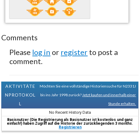
Comments
Please
log in
or
register
to post a
comment.
AKTIVITÄTE
Möchten Sie eine vollständige Historiensuche für N2331J
NPROTOKOL
bis ins Jahr 1998 zurück?
Jetzt kaufen und innerhalb einer
L
Stunde erhalten.
No Recent History Data
Basisnutzer (Die Registrierung als Basisnutzer ist kostenlos und ganz
einfach!) haben Zugriff auf die Historie der zurückliegenden 3 months.
Registrieren