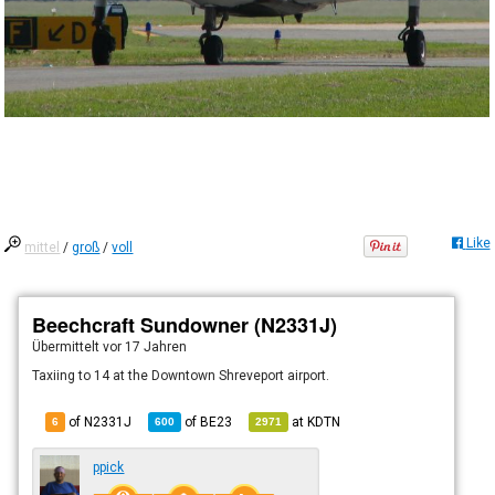
Like
mittel
/
groß
/
voll
Beechcraft Sundowner (N2331J)
Übermittelt
vor 17 Jahren
Taxiing to 14 at the Downtown Shreveport airport.
of N2331J
of
BE23
at
KDTN
6
600
2971
ppick