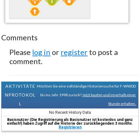
Comments
Please
log in
or
register
to post a
comment.
AKTIVITÄTE
Möchten Sie eine vollständige Historiensuche für F-WWDD
NPROTOKOL
bis ins Jahr 1998 zurück?
Jetzt kaufen und innerhalb einer
L
Stunde erhalten.
No Recent History Data
Basisnutzer (Die Registrierung als Basisnutzer ist kostenlos und ganz
einfach!) haben Zugriff auf die Historie der zurückliegenden 3 months.
Registrieren