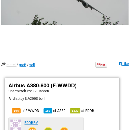
Like
mittel
/
groß
/
voll
Airbus A380-800 (F-WWDD)
Übermittelt
vor 17 Jahren
Airdisplay ILA2008 berlin
of F-WWDD
of
A380
at
EDDB
194
159
1337
EDDBRV