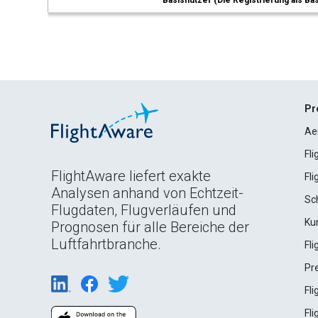
Basisnutzer (Die Registrierung als Ba
Pr
Ae
Fl
FlightAware liefert exakte
Fl
Analysen anhand von Echtzeit-
Sc
Flugdaten, Flugverläufen und
Ku
Prognosen für alle Bereiche der
Luftfahrtbranche.
Fl
Pr
Fl
Fl