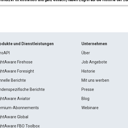
sisnutzer ist kostenlos und ganz einfach!) haben Zugriff auf die Historie der
odukte und Dienstleistungen
Unternehmen
roAPI
Über
ightAware Firehose
Job Angebote
ightAware Foresight
Historie
hnelle Berichte
Mit uns werben
ndenspezifische Berichte
Presse
ightAware Aviator
Blog
emium-Abonnements
Webinare
ightAware Global
ightAware FBO Toolbox