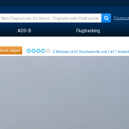
Flugnum
ADS-B
Flugtracking
eren zeigen
3
Stimmen (
3.67
Durchschnitt) und
1.817
Ansich