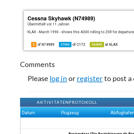
Cessna Skyhawk (N74989)
Übermittelt
vor 11 Jahren
KLAX - March 1990 - shows this A300 rolling to 25R for departure
of N74989
of
C172
at
KLAX
2
27083
104840
Comments
Please
log in
or
register
to post a
AKTIVITÄTENPROTOKOLL
Datum
Flugzeug
Abflughafe