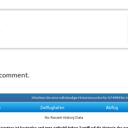
.
 comment.
Möchten Sie eine vollständige Historiensuche für N74989 bis i
n
Zielflughafen
Abflug
No Recent History Data