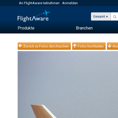
An FlightAware teilnehmen
Anmelden
Gesamt
Produkte
Branchen
Zurück zu Fotos durchsuchen
Fotos hochladen
And