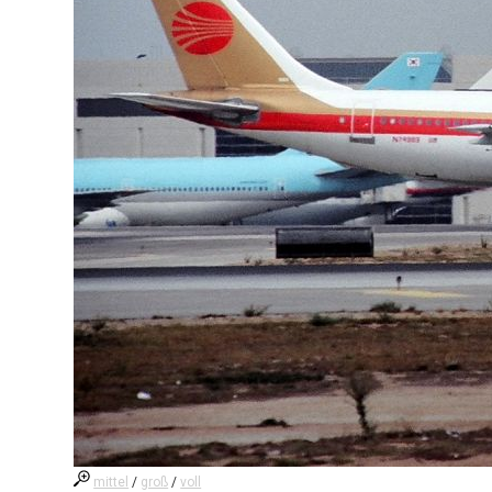
mittel
/
groß
/
voll