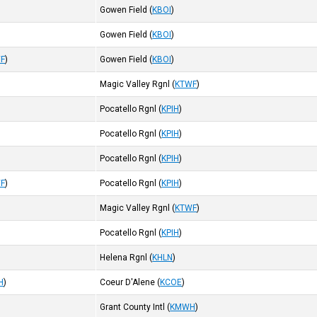
Gowen Field
(
KBOI
)
Gowen Field
(
KBOI
)
F
)
Gowen Field
(
KBOI
)
Magic Valley Rgnl
(
KTWF
)
Pocatello Rgnl
(
KPIH
)
Pocatello Rgnl
(
KPIH
)
Pocatello Rgnl
(
KPIH
)
F
)
Pocatello Rgnl
(
KPIH
)
Magic Valley Rgnl
(
KTWF
)
Pocatello Rgnl
(
KPIH
)
Helena Rgnl
(
KHLN
)
H
)
Coeur D'Alene
(
KCOE
)
Grant County Intl
(
KMWH
)