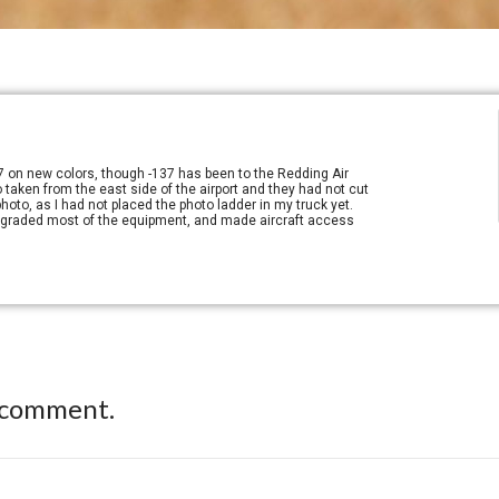
 on new colors, though -137 has been to the Redding Air
aken from the east side of the airport and they had not cut
 photo, as I had not placed the photo ladder in my truck yet.
 upgraded most of the equipment, and made aircraft access
 comment.