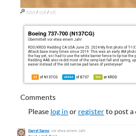
mittel
/
groß
/
voll
Boeing 737-700 (N137CG)
Übermittelt
vor etwa einem Jahr
RDD/KRDD Redding CA USA June 25. 2024 My first photo of T-137
Attack base many times since 2019. This was an early AM photo t
the hay yet, so I had to use the white barrier fence to tip toe the
Redding AAB also re-did most of the ramp last fall and spring,
easier instead of the old narrow pad lanes of yesteryear!
of N137CG
of
B737
at
KRDD
33
46944
362
Comments
Please
log in
or
register
to post a
Darryl Sarno
vor etwa einem Jahr