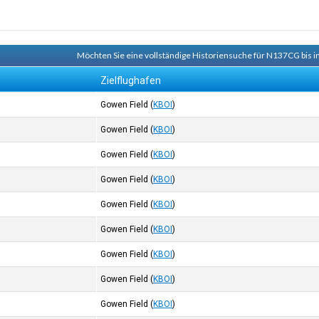
Möchten Sie eine vollständige Historiensuche für N137CG bis i
Zielflughafen
Gowen Field
(
KBOI
)
Gowen Field
(
KBOI
)
Gowen Field
(
KBOI
)
Gowen Field
(
KBOI
)
Gowen Field
(
KBOI
)
Gowen Field
(
KBOI
)
Gowen Field
(
KBOI
)
Gowen Field
(
KBOI
)
Gowen Field
(
KBOI
)