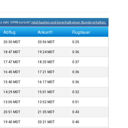
ns Jahr 1998 zurück?
Jetzt kaufen und innerhalb einer Stunde erhalten.
Abflug
Ankunft
Flugdauer
20:30
MDT
20:56
MDT
0:25
18:47
MDT
19:24
MDT
0:36
17:47
MDT
18:25
MDT
0:37
16:45
MDT
17:21
MDT
0:36
15:40
MDT
16:17
MDT
0:36
14:29
MDT
15:01
MDT
0:32
13:00
MDT
13:52
MDT
0:51
20:51
MDT
21:35
MDT
0:43
19:40
MDT
20:21
MDT
0:40