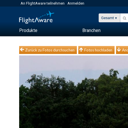
An FlightAware teilnehmen
Anmelden
Gesamt
Produkte
Branchen
Zurück zu Fotos durchsuchen
Fotos hochladen
And