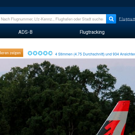
Flugnum
ADS-B
Flugtracking
eren zeigen
4
Stimmen (
4.75
Durchschnitt) und
934
Ansicht