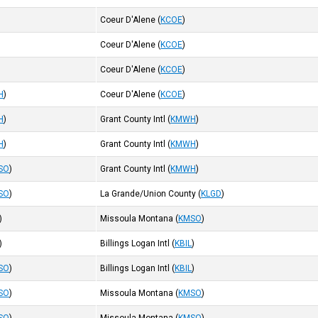
Coeur D'Alene
(
KCOE
)
Coeur D'Alene
(
KCOE
)
Coeur D'Alene
(
KCOE
)
H
)
Coeur D'Alene
(
KCOE
)
H
)
Grant County Intl
(
KMWH
)
H
)
Grant County Intl
(
KMWH
)
SO
)
Grant County Intl
(
KMWH
)
SO
)
La Grande/Union County
(
KLGD
)
)
Missoula Montana
(
KMSO
)
)
Billings Logan Intl
(
KBIL
)
SO
)
Billings Logan Intl
(
KBIL
)
SO
)
Missoula Montana
(
KMSO
)