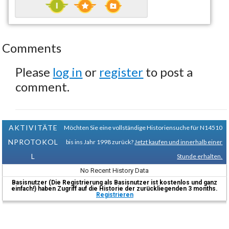
Comments
Please
log in
or
register
to post a
comment.
AKTIVITÄTE
Möchten Sie eine vollständige Historiensuche für N14510
NPROTOKOL
bis ins Jahr 1998 zurück?
Jetzt kaufen und innerhalb einer
L
Stunde erhalten.
No Recent History Data
Basisnutzer (Die Registrierung als Basisnutzer ist kostenlos und ganz
einfach!) haben Zugriff auf die Historie der zurückliegenden 3 months.
Registrieren