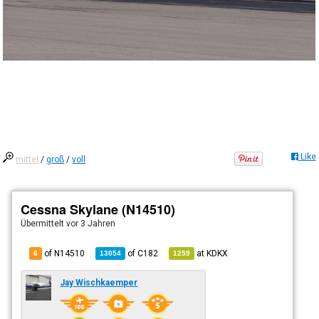
Like
mittel
/
groß
/
voll
Cessna Skylane (N14510)
Übermittelt
vor 3 Jahren
of N14510
of
C182
at
KDKX
6
13054
1259
Jay Wischkaemper