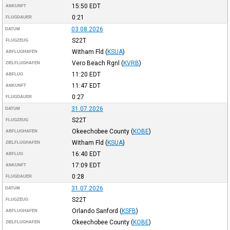
15:50
EDT
ANKUNFT
0:21
FLUGDAUER
03.08.2026
DATUM
S22T
FLUGZEUG
Witham Fld
(
KSUA
)
ABFLUGHAFEN
Vero Beach Rgnl
(
KVRB
)
ZIELFLUGHAFEN
11:20
EDT
ABFLUG
11:47
EDT
ANKUNFT
0:27
FLUGDAUER
31.07.2026
DATUM
S22T
FLUGZEUG
Okeechobee County
(
KOBE
)
ABFLUGHAFEN
Witham Fld
(
KSUA
)
ZIELFLUGHAFEN
16:40
EDT
ABFLUG
17:09
EDT
ANKUNFT
0:28
FLUGDAUER
31.07.2026
DATUM
S22T
FLUGZEUG
Orlando Sanford
(
KSFB
)
ABFLUGHAFEN
Okeechobee County
(
KOBE
)
ZIELFLUGHAFEN