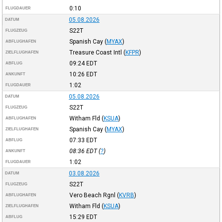
0:10
FLUGDAUER
05.08.2026
DATUM
S22T
FLUGZEUG
Spanish Cay
(
MYAX
)
ABFLUGHAFEN
Treasure Coast Intl
(
KFPR
)
ZIELFLUGHAFEN
09:24
EDT
ABFLUG
10:26
EDT
ANKUNFT
1:02
FLUGDAUER
05.08.2026
DATUM
S22T
FLUGZEUG
Witham Fld
(
KSUA
)
ABFLUGHAFEN
Spanish Cay
(
MYAX
)
ZIELFLUGHAFEN
07:33
EDT
ABFLUG
08:36
EDT
(
?
)
ANKUNFT
1:02
FLUGDAUER
03.08.2026
DATUM
S22T
FLUGZEUG
Vero Beach Rgnl
(
KVRB
)
ABFLUGHAFEN
Witham Fld
(
KSUA
)
ZIELFLUGHAFEN
15:29
EDT
ABFLUG