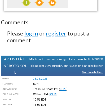
Comments
Please
log in
or
register
to post a
comment.
AKTIVITÄTE
Möchten Sie eine vollständige Historiensuche für N201FD
NPROTOKOL
bis ins Jahr 1998 zurück?
Jetzt kaufen und innerhalb einer
L
Stunde erhalten.
05.08.2026
DATUM
S22T
FLUGZEUG
Treasure Coast Intl
(
KFPR
)
ABFLUGHAFEN
Witham Fld
(
KSUA
)
ZIELFLUGHAFEN
10:56
EDT
ABFLUG
11:07
EDT
ANKUNFT