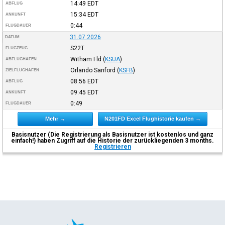
14:49
EDT
ABFLUG
15:34
EDT
ANKUNFT
0:44
FLUGDAUER
31.07.2026
DATUM
S22T
FLUGZEUG
Witham Fld
(
KSUA
)
ABFLUGHAFEN
Orlando Sanford
(
KSFB
)
ZIELFLUGHAFEN
08:56
EDT
ABFLUG
09:45
EDT
ANKUNFT
0:49
FLUGDAUER
Mehr →
N201FD Excel Flughistorie kaufen →
Basisnutzer (Die Registrierung als Basisnutzer ist kostenlos und ganz
einfach!) haben Zugriff auf die Historie der zurückliegenden 3 months.
Registrieren