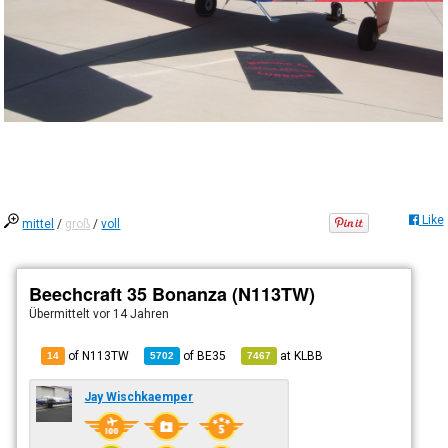
Like
mittel
/
groß
/
voll
Beechcraft 35 Bonanza (N113TW)
Übermittelt
vor 14 Jahren
of N113TW
of
BE35
at
KLBB
14
5702
7467
Jay Wischkaemper