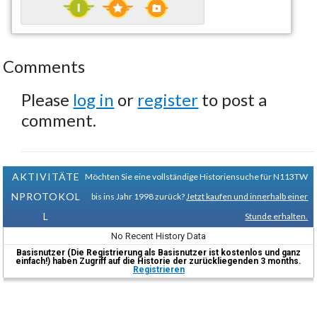
Comments
Please
log in
or
register
to post a
comment.
AKTIVITÄTE
Möchten Sie eine vollständige Historiensuche für N113TW
NPROTOKOL
bis ins Jahr 1998 zurück?
Jetzt kaufen und innerhalb einer
L
Stunde erhalten.
No Recent History Data
Basisnutzer (Die Registrierung als Basisnutzer ist kostenlos und ganz
einfach!) haben Zugriff auf die Historie der zurückliegenden 3 months.
Registrieren