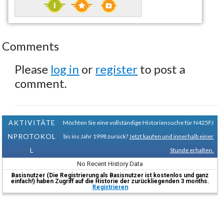
Comments
Please
log in
or
register
to post a
comment.
AKTIVITÄTE
Möchten Sie eine vollständige Historiensuche für N425FJ
NPROTOKOL
bis ins Jahr 1998 zurück?
Jetzt kaufen und innerhalb einer
L
Stunde erhalten.
No Recent History Data
Basisnutzer (Die Registrierung als Basisnutzer ist kostenlos und ganz
einfach!) haben Zugriff auf die Historie der zurückliegenden 3 months.
Registrieren