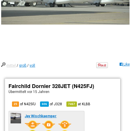
Like
mittel
/
groß
/
voll
Fairchild Dornier 328JET (N425FJ)
Übermittelt
vor 15 Jahren
of N425FJ
of
J328
at
KLBB
25
606
7467
Jay Wischkaemper