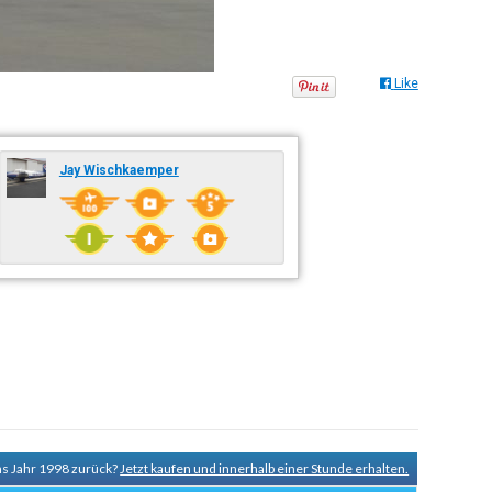
Like
Jay Wischkaemper
ns Jahr 1998 zurück?
Jetzt kaufen und innerhalb einer Stunde erhalten.