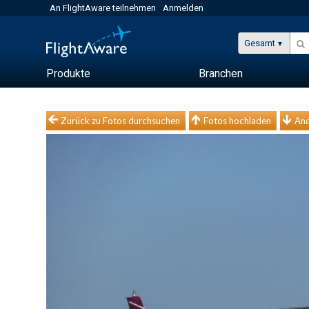
An FlightAware teilnehmen
Anmelden
Gesamt
Produkte
Branchen
Zurück zu Fotos durchsuchen
Fotos hochladen
And