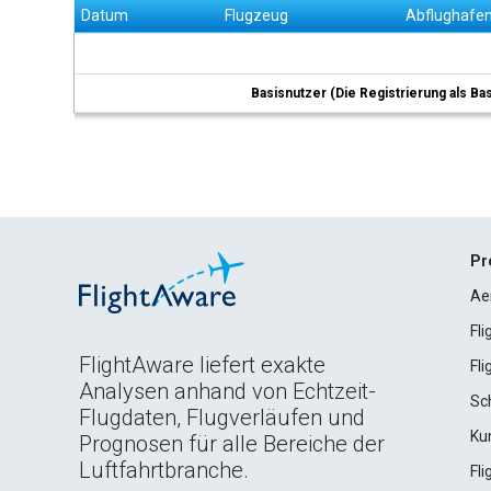
Datum
Flugzeug
Abflughafe
Basisnutzer (Die Registrierung als Ba
Pr
Ae
Fl
FlightAware liefert exakte
Fl
Analysen anhand von Echtzeit-
Sc
Flugdaten, Flugverläufen und
Ku
Prognosen für alle Bereiche der
Luftfahrtbranche.
Fl