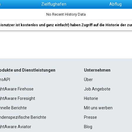
n
Zielflughafen
Abflug
No Recent History Data
sisnutzer ist kostenlos und ganz einfach!) haben Zugriff auf die Historie der
odukte und Dienstleistungen
Unternehmen
roAPI
Über
ightAware Firehose
Job Angebote
ightAware Foresight
Historie
hnelle Berichte
Mit uns werben
ndenspezifische Berichte
Presse
ightAware Aviator
Blog