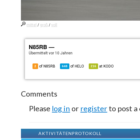
mittel
/
groß
/
voll
N85RB —
Übermittelt
vor 10 Jahren
of N85RB
of
HELO
at
KODO
2
648
216
Comments
Please
log in
or
register
to post a
AKTIVITÄTENPROTOKOLL