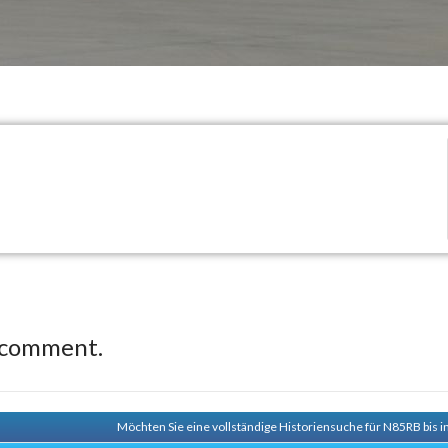
 comment.
Möchten Sie eine vollständige Historiensuche für N85RB bis i