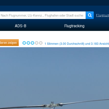
Flugnum
ADS-B
Flugtracking
eren zeigen
1
Stimmen (
3.00
Durchschnitt) und
3.183
Ansich