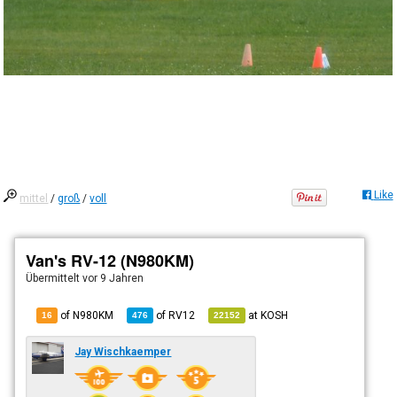
Like
mittel
/
groß
/
voll
Van's RV-12 (N980KM)
Übermittelt
vor 9 Jahren
of N980KM
of
RV12
at
KOSH
16
476
22152
Jay Wischkaemper