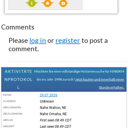
Comments
Please
log in
or
register
to post a
comment.
AKTIVITÄTE
Möchten Sie eine vollständige Historiensuche für N980KM
NPROTOKOL
bis ins Jahr 1998 zurück?
Jetzt kaufen und innerhalb einer
L
Stunde erhalten.
29.07.2026
DATUM
Unknown
FLUGZEUG
Nahe Wahoo, NE
ABFLUGHAFEN
Nahe Omaha, NE
ZIELFLUGHAFEN
First seen 08:49
CDT
ABFLUG
Last seen 08:49
CDT
ANKUNFT