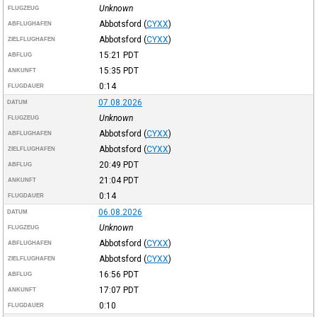
Unknown
FLUGZEUG
Abbotsford
(
CYXX
)
ABFLUGHAFEN
Abbotsford
(
CYXX
)
ZIELFLUGHAFEN
15:21
PDT
ABFLUG
15:35
PDT
ANKUNFT
0:14
FLUGDAUER
07.08.2026
DATUM
Unknown
FLUGZEUG
Abbotsford
(
CYXX
)
ABFLUGHAFEN
Abbotsford
(
CYXX
)
ZIELFLUGHAFEN
20:49
PDT
ABFLUG
21:04
PDT
ANKUNFT
0:14
FLUGDAUER
06.08.2026
DATUM
Unknown
FLUGZEUG
Abbotsford
(
CYXX
)
ABFLUGHAFEN
Abbotsford
(
CYXX
)
ZIELFLUGHAFEN
16:56
PDT
ABFLUG
17:07
PDT
ANKUNFT
0:10
FLUGDAUER