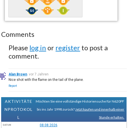
Comments
Please
log in
or
register
to post a
comment.
Alan Brown
vor 7 Jahren
Nice shot with the flame on the tail of the plane.
Report
AKTIVITÄTE
Möchten Sie eine vollständige Historiensuche für N620PF
NPROTOKOL
bis ins Jahr 1998 zurück?
Jetzt kaufen und innerhalb einer
L
Stunde erhalten.
08.08.2026
DATUM