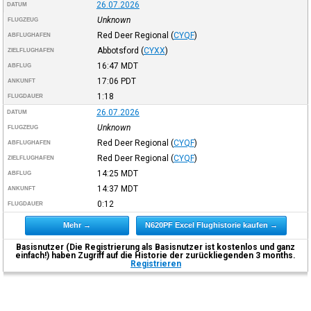
26.07.2026
DATUM
Unknown
FLUGZEUG
Red Deer Regional
(
CYQF
)
ABFLUGHAFEN
Abbotsford
(
CYXX
)
ZIELFLUGHAFEN
16:47
MDT
ABFLUG
17:06
PDT
ANKUNFT
1:18
FLUGDAUER
26.07.2026
DATUM
Unknown
FLUGZEUG
Red Deer Regional
(
CYQF
)
ABFLUGHAFEN
Red Deer Regional
(
CYQF
)
ZIELFLUGHAFEN
14:25
MDT
ABFLUG
14:37
MDT
ANKUNFT
0:12
FLUGDAUER
Mehr →
N620PF Excel Flughistorie kaufen →
Basisnutzer (Die Registrierung als Basisnutzer ist kostenlos und ganz
einfach!) haben Zugriff auf die Historie der zurückliegenden 3 months.
Registrieren