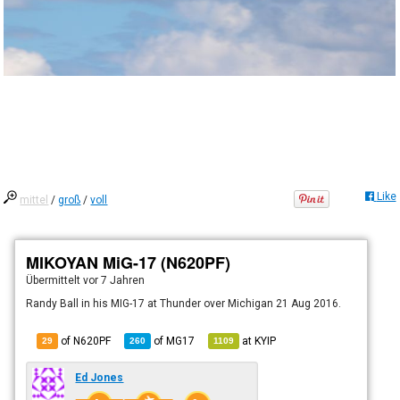
Like
mittel
/
groß
/
voll
MIKOYAN MiG-17 (N620PF)
Übermittelt
vor 7 Jahren
Randy Ball in his MIG-17 at Thunder over Michigan 21 Aug 2016.
of N620PF
of
MG17
at
KYIP
29
260
1109
Ed Jones