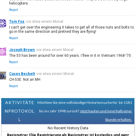
helicopters.
Report
Tom Fox
vor etwa einem Monat
I can't get over the engineering it takes to get all of those nuts and bolts to
go in the same direction and pretned they are flying!
Report
Joseph Brown
vor etwa einem Monat
The 53 has been around for over 60 years. I flew in it in Vietnam 1968-'70.
Report
Casey Beckett
vor etwa einem Monat
CH-53E. Not an MH
Report
AKTIVITÄTE
Möchten Sie eine vollständige Historiensuche für 16-1181
NPROTOKOL
bis ins Jahr 1998 zurück?
Jetzt kaufen und innerhalb einer
L
Stunde erhalten.
No Recent History Data
Basisnutzer (Die Registrierung als Basisnutzer ist kostenlos und ganz