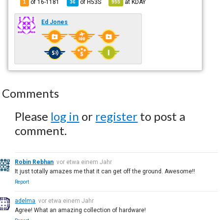
of 16-1181
of
H53S
at
KDAY
1
36
955
Ed Jones
Comments
Please
log in
or
register
to post a
comment.
Robin Rebhan
vor etwa einem Jahr
It just totally amazes me that it can get off the ground. Awesome!!
Report
adelma
vor etwa einem Jahr
Agree! What an amazing collection of hardware!