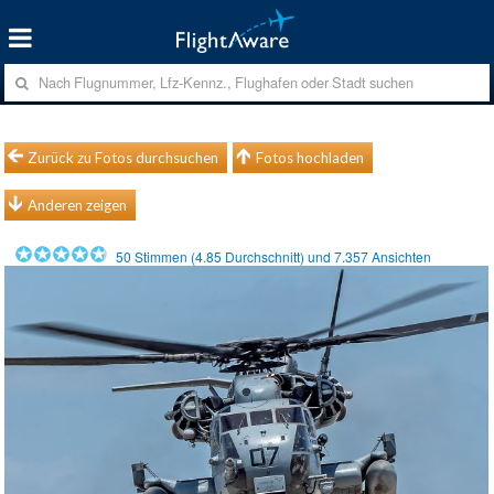
Zurück zu Fotos durchsuchen
Fotos hochladen
Anderen zeigen
50
Stimmen (
4.85
Durchschnitt) und
7.357
Ansichten