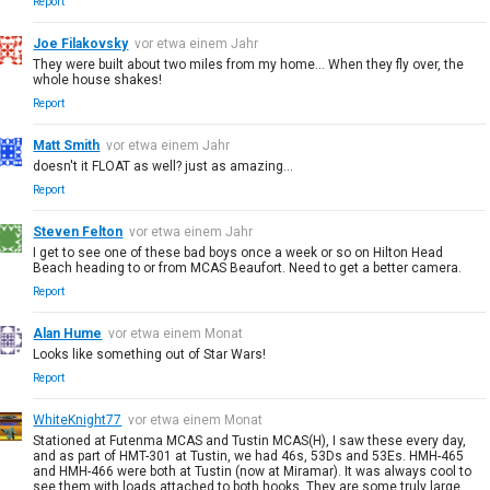
Report
Joe Filakovsky
vor etwa einem Jahr
They were built about two miles from my home... When they fly over, the
whole house shakes!
Report
Matt Smith
vor etwa einem Jahr
doesn't it FLOAT as well? just as amazing...
Report
Steven Felton
vor etwa einem Jahr
I get to see one of these bad boys once a week or so on Hilton Head
Beach heading to or from MCAS Beaufort. Need to get a better camera.
Report
Alan Hume
vor etwa einem Monat
Looks like something out of Star Wars!
Report
WhiteKnight77
vor etwa einem Monat
Stationed at Futenma MCAS and Tustin MCAS(H), I saw these every day,
and as part of HMT-301 at Tustin, we had 46s, 53Ds and 53Es. HMH-465
and HMH-466 were both at Tustin (now at Miramar). It was always cool to
see them with loads attached to both hooks. They are some truly large