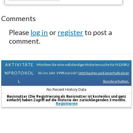
Comments
Please
log in
or
register
to post a
comment.
AKTIVITÄTE
Möchten Sie eine vollständige Historiensuche für N130RU
NPROTOKOL
bis ins Jahr 1998 zurück?
Jetzt kaufen und innerhalb einer
L
Stunde erhalten.
No Recent History Data
Basisnutzer (Die Registrierung als Basisnutzer ist kostenlos und ganz
einfach!) haben Zugriff auf die Historie der zurückliegenden 3 months.
Registrieren