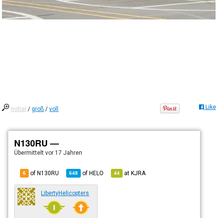
Like
mittel
/
groß
/
voll
N130RU —
Übermittelt
vor 17 Jahren
of N130RU
of
HELO
at
KJRA
6
648
44
LibertyHelicopters