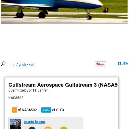
Like
mittel
/
groß
/
voll
Gulfstream Aerospace Gulfstream 3 (NASA502)
Übermittelt
vor 11 Jahren
NASA502
of NASA502
of
GLF3
6
1126
jeanie broce