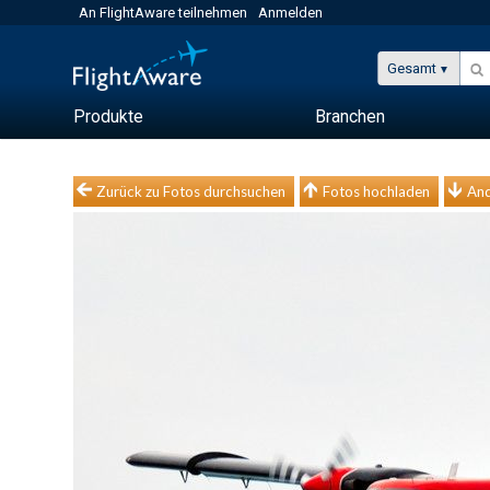
An FlightAware teilnehmen
Anmelden
Gesamt
Produkte
Branchen
Zurück zu Fotos durchsuchen
Fotos hochladen
And