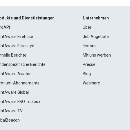
odukte und Dienstleistungen
Unternehmen
roAPI
Über
ightAware Firehose
Job Angebote
ightAware Foresight
Historie
hnelle Berichte
Mit uns werben
ndenspezifische Berichte
Presse
ightAware Aviator
Blog
emium-Abonnements
Webinare
ightAware Global
ightAware FBO Toolbox
ightAware TV
obalBeacon