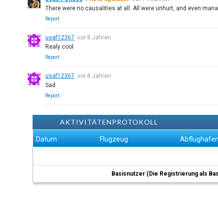
There were no causalities at all. All were unhurt, and even mana
Report
usaf12367
vor 8 Jahren
Realy cool
Report
usaf12367
vor 8 Jahren
Sad
Report
AKTIVITÄTENPROTOKOLL
Datum
Flugzeug
Abflughafe
Basisnutzer (Die Registrierung als Ba