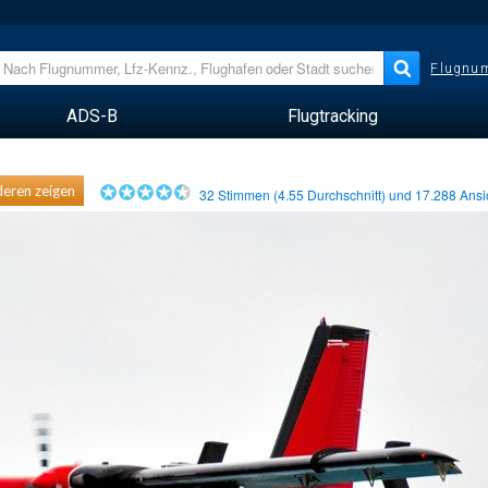
Flugnum
ADS-B
Flugtracking
eren zeigen
32
Stimmen (
4.55
Durchschnitt) und
17.288
Ansi