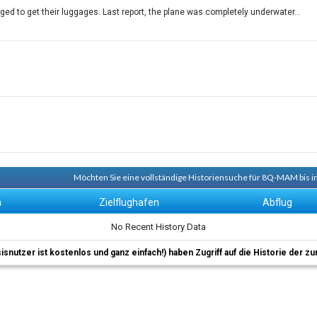
ged to get their luggages. Last report, the plane was completely underwater...
Möchten Sie eine vollständige Historiensuche für 8Q-MAM bis i
n
Zielflughafen
Abflug
No Recent History Data
sisnutzer ist kostenlos und ganz einfach!) haben Zugriff auf die Historie der