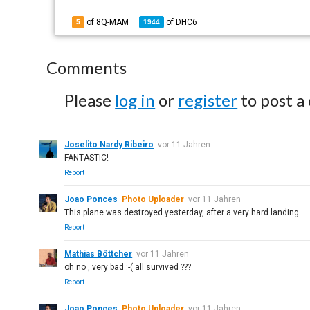
of 8Q-MAM
of
DHC6
5
1944
Comments
Please
log in
or
register
to post a
Joselito Nardy Ribeiro
vor 11 Jahren
FANTASTIC!
Report
Joao Ponces
Photo Uploader
vor 11 Jahren
This plane was destroyed yesterday, after a very hard landing...
Report
Mathias Böttcher
vor 11 Jahren
oh no , very bad :-( all survived ???
Report
Joao Ponces
Photo Uploader
vor 11 Jahren