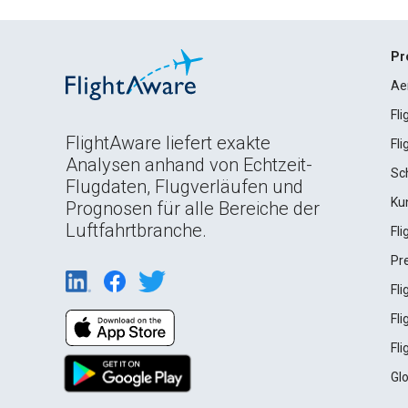
Pr
Ae
Fl
FlightAware liefert exakte
Fl
Analysen anhand von Echtzeit-
Sc
Flugdaten, Flugverläufen und
Ku
Prognosen für alle Bereiche der
Luftfahrtbranche.
Fl
Pr
Fl
Fl
Fl
Gl