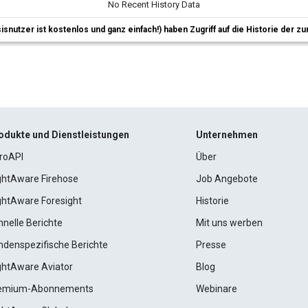
No Recent History Data
sisnutzer ist kostenlos und ganz einfach!) haben Zugriff auf die Historie der
odukte und Dienstleistungen
Unternehmen
roAPI
Über
ightAware Firehose
Job Angebote
ightAware Foresight
Historie
hnelle Berichte
Mit uns werben
ndenspezifische Berichte
Presse
ightAware Aviator
Blog
emium-Abonnements
Webinare