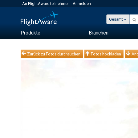
An FlightAware teilnehmen
Anmelden
Gesamt
Produkte
Branchen
Zurück zu Fotos durchsuchen
Fotos hochladen
And