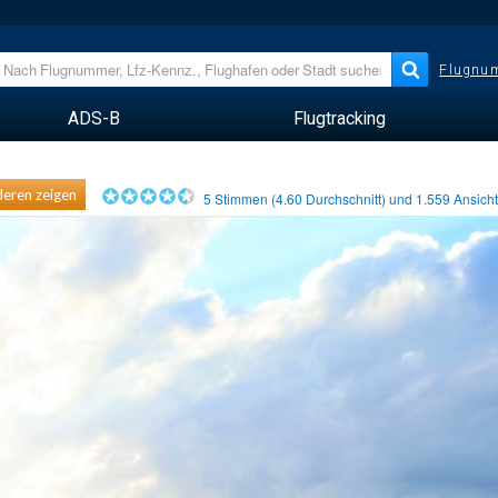
Flugnum
ADS-B
Flugtracking
eren zeigen
5
Stimmen (
4.60
Durchschnitt) und
1.559
Ansich