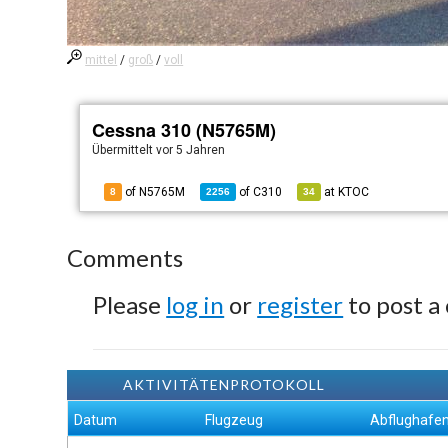
mittel
/
groß
/
voll
Cessna 310 (N5765M)
Übermittelt
vor 5 Jahren
of N5765M
of
C310
at
KTOC
8
2256
34
Comments
Please
log in
or
register
to post a
AKTIVITÄTENPROTOKOLL
Datum
Flugzeug
Abflughafe