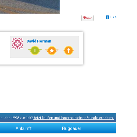
Like
David Herman
ns Jahr 1998 zurück?
Jetzt kaufen und innerhalb einer Stunde erhalten.
Ankunft
Flugdauer