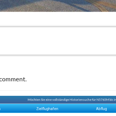
 comment.
Möchten Sie eine vollständige Historiensuche für N5765M bis i
n
Zielflughafen
Abflug