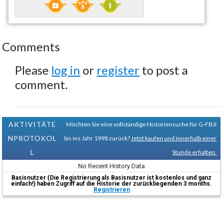
Comments
Please
log in
or
register
to post a
comment.
AKTIVITÄTE
Möchten Sie eine vollständige Historiensuche für G-FBJI
NPROTOKOL
bis ins Jahr 1998 zurück?
Jetzt kaufen und innerhalb einer
L
Stunde erhalten.
No Recent History Data
Basisnutzer (Die Registrierung als Basisnutzer ist kostenlos und ganz
einfach!) haben Zugriff auf die Historie der zurückliegenden 3 months.
Registrieren