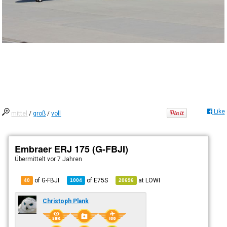
Like
mittel
/
groß
/
voll
Embraer ERJ 175 (G-FBJI)
Übermittelt
vor 7 Jahren
of G-FBJI
of
E75S
at
LOWI
40
1004
20696
Christoph Plank