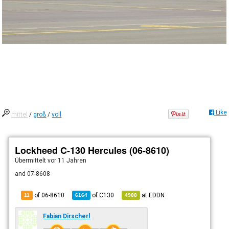
Like
mittel
/
groß
/
voll
Lockheed C-130 Hercules (06-8610)
Übermittelt
vor 11 Jahren
and 07-8608
of 06-8610
of
C130
at
EDDN
11
6164
4988
Fabian Dirscherl