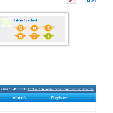
Like
Fabian Dirscherl
ns Jahr 1998 zurück?
Jetzt kaufen und innerhalb einer Stunde erhalten.
Ankunft
Flugdauer