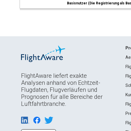
Basisnutzer (Die Registrierung als Ba
Pr
Ae
Fl
FlightAware liefert exakte
Fl
Analysen anhand von Echtzeit-
Sc
Flugdaten, Flugverläufen und
Ku
Prognosen für alle Bereiche der
Luftfahrtbranche.
Fl
Pr
Fl