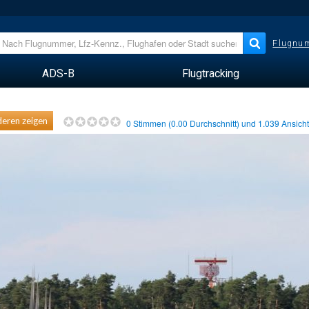
Flugnum
ADS-B
Flugtracking
eren zeigen
0
Stimmen (
0.00
Durchschnitt) und
1.039
Ansich