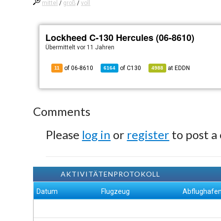
mittel
/
groß
/
voll
Lockheed C-130 Hercules (06-8610)
Übermittelt
vor 11 Jahren
of 06-8610
of
C130
at
EDDN
11
6164
4988
Comments
Please
log in
or
register
to post a
AKTIVITÄTENPROTOKOLL
Datum
Flugzeug
Abflughafe