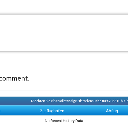
 comment.
Möchten Sie eine vollständige Historiensuche für 06-8610 bis i
n
Zielflughafen
Abflug
No Recent History Data