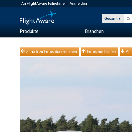
An FlightAware teilnehmen
Anmelden
Gesamt
Produkte
Branchen
Zurück zu Fotos durchsuchen
Fotos hochladen
And