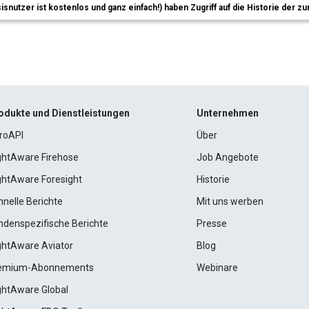
sisnutzer ist kostenlos und ganz einfach!) haben Zugriff auf die Historie der
odukte und Dienstleistungen
Unternehmen
roAPI
Über
ightAware Firehose
Job Angebote
ightAware Foresight
Historie
hnelle Berichte
Mit uns werben
ndenspezifische Berichte
Presse
ightAware Aviator
Blog
emium-Abonnements
Webinare
ightAware Global