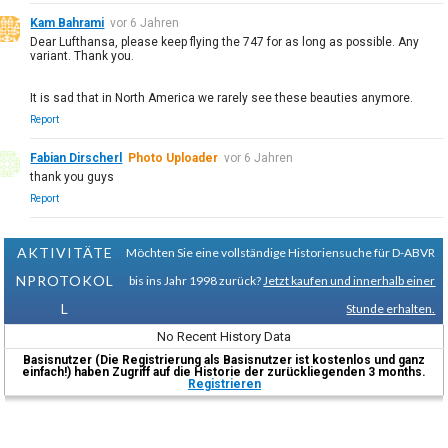
Kam Bahrami
vor 6 Jahren
Dear Lufthansa, please keep flying the 747 for as long as possible. Any
variant. Thank you.
It is sad that in North America we rarely see these beauties anymore.
Report
Fabian Dirscherl
Photo Uploader
vor 6 Jahren
thank you guys
Report
AKTIVITÄTE
Möchten Sie eine vollständige Historiensuche für D-ABVR
NPROTOKOL
bis ins Jahr 1998 zurück?
Jetzt kaufen und innerhalb einer
L
Stunde erhalten.
No Recent History Data
Basisnutzer (Die Registrierung als Basisnutzer ist kostenlos und ganz
einfach!) haben Zugriff auf die Historie der zurückliegenden 3 months.
Registrieren