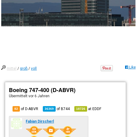
Like
mittel
/
groß
/
voll
Boeing 747-400 (D-ABVR)
Übermittelt
vor 6 Jahren
of D-ABVR
of
B744
at
EDDF
82
36369
18726
Fabian Dirscherl