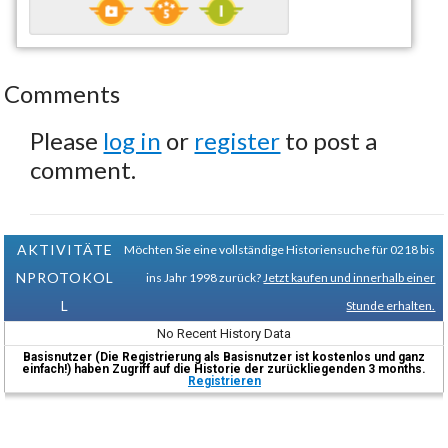
Comments
Please
log in
or
register
to post a
comment.
AKTIVITÄTE
Möchten Sie eine vollständige Historiensuche für 0218 bis
NPROTOKOL
ins Jahr 1998 zurück?
Jetzt kaufen und innerhalb einer
L
Stunde erhalten.
No Recent History Data
Basisnutzer (Die Registrierung als Basisnutzer ist kostenlos und ganz
einfach!) haben Zugriff auf die Historie der zurückliegenden 3 months.
Registrieren