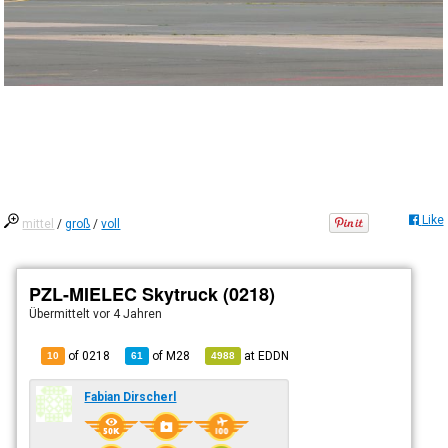
Like
mittel
/
groß
/
voll
PZL-MIELEC Skytruck (0218)
Übermittelt
vor 4 Jahren
of 0218
of
M28
at
EDDN
10
61
4988
Fabian Dirscherl