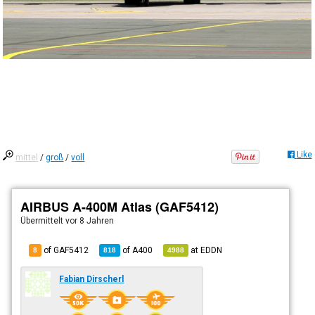
Like
mittel
/
groß
/
voll
AIRBUS A-400M Atlas (GAF5412)
Übermittelt
vor 8 Jahren
of GAF5412
of
A400
at
EDDN
8
818
4988
Fabian Dirscherl