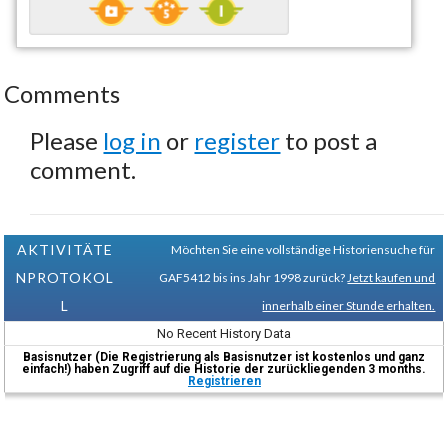
Comments
Please
log in
or
register
to post a
comment.
AKTIVITÄTE
Möchten Sie eine vollständige Historiensuche für
NPROTOKOL
GAF5412 bis ins Jahr 1998 zurück?
Jetzt kaufen und
L
innerhalb einer Stunde erhalten.
No Recent History Data
Basisnutzer (Die Registrierung als Basisnutzer ist kostenlos und ganz
einfach!) haben Zugriff auf die Historie der zurückliegenden 3 months.
Registrieren