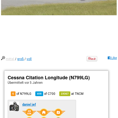
Like
mittel
/
groß
/
voll
Cessna Citation Longitude (N799LG)
Übermittelt
vor 5 Jahren
of N799LG
of
C700
at
TNCM
6
408
19367
daniel jef