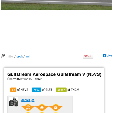
Like
mittel
/
groß
/
voll
Gulfstream Aerospace Gulfstream V (N5VS)
Übermittelt
vor 15 Jahren
of N5VS
of
GLF5
at
TNCM
13
7062
19367
daniel jef