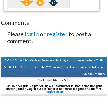
Comments
Please
log in
or
register
to post a
comment.
AKTIVITÄTE
Möchten Sie eine vollständige Historiensuche für N5VS bis
NPROTOKOL
ins Jahr 1998 zurück?
Jetzt kaufen und innerhalb einer
L
Stunde erhalten.
No Recent History Data
Basisnutzer (Die Registrierung als Basisnutzer ist kostenlos und ganz
einfach!) haben Zugriff auf die Historie der zurückliegenden 3 months.
Registrieren