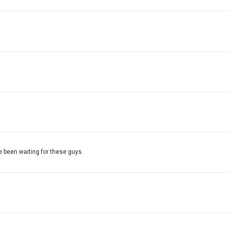
9
e been waiting for these guys.