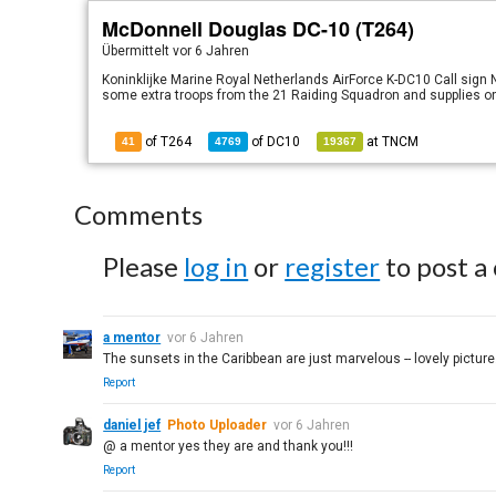
McDonnell Douglas DC-10 (T264)
Übermittelt
vor 6 Jahren
Koninklijke Marine Royal Netherlands AirForce K-DC10 Call sign
some extra troops from the 21 Raiding Squadron and supplies on
of T264
of
DC10
at
TNCM
41
4769
19367
Comments
Please
log in
or
register
to post a
a mentor
vor 6 Jahren
The sunsets in the Caribbean are just marvelous -- lovely picture
Report
daniel jef
Photo Uploader
vor 6 Jahren
@ a mentor yes they are and thank you!!!
Report