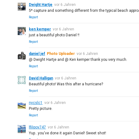
Dwight Hartje
vor 6 Jahren
5* capture and something different from the typical beach appro
Report
ken kemper
vor 6 Jahren
just a beautiful photo Daniel !!
Report
daniel jef
Photo Uploader
vor 6 Jahren
@ Dwight Hartje and @ Ken kemper thank you very much.
Report
David Halligan
vor 6 Jahren
Beautiful photo! Was this after a hurricane?
Report
nycslc1
vor 6 Jahren
Pretty picture.
Report
lfilipov747
vor 6 Jahren
Yup...you've done it again Daniel! Sweet shot!