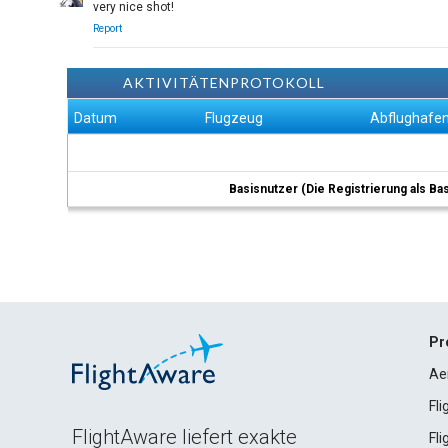
very nice shot!
Report
AKTIVITÄTENPROTOKOLL
Datum
Flugzeug
Abflughafe
Basisnutzer (Die Registrierung als Ba
Pr
Ae
Fl
FlightAware liefert exakte
Fl