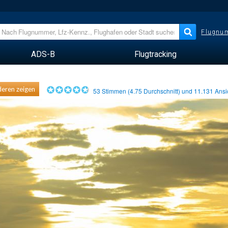
Flugnum
ADS-B
Flugtracking
eren zeigen
53
Stimmen (
4.75
Durchschnitt) und
11.131
Ansi