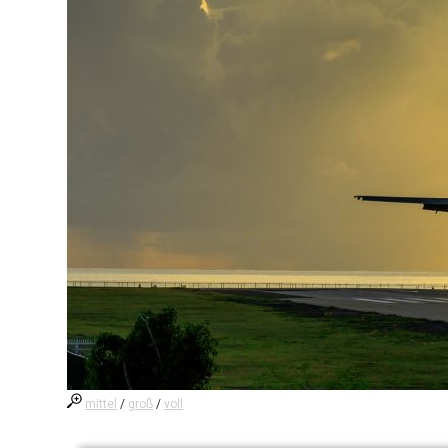
mittel
/
groß
/
voll