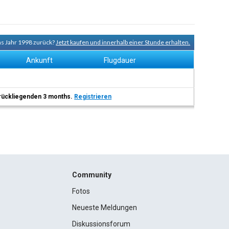
ins Jahr 1998 zurück?
Jetzt kaufen und innerhalb einer Stunde erhalten.
Ankunft
Flugdauer
 zurückliegenden 3 months.
Registrieren
Community
Fotos
Neueste Meldungen
Diskussionsforum