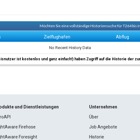
Möchten Sie eine vollständige Historiensuche für T264 bis 
n
Zielflughafen
Abflug
No Recent History Data
sisnutzer ist kostenlos und ganz einfach!) haben Zugriff auf die Historie der
odukte und Dienstleistungen
Unternehmen
roAPI
Über
ightAware Firehose
Job Angebote
ightAware Foresight
Historie