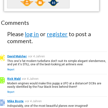
Comments
Please
log in
or
register
to post a
comment.
David Malsher
vor 4 Jahren
This one's fat modern turbofans don't suit its simple elegant slenderness,
and yet it's STILL one of the best-looking jet airliners ever.
Report
Rick Wald
vor 4 Jahren
Modern engines would make this puppy a UFO at a distance!! DC8s are
easily identified by the Four black lines behind them!!
Report
Mike Boote
vor 4 Jahren
Indisputably, one of the most beautiful planes ever imagined!