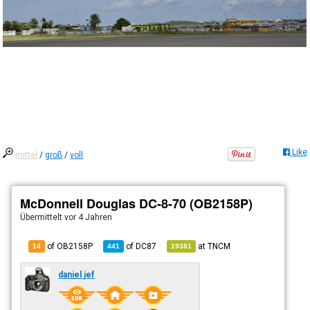
Like
mittel
/
groß
/
voll
McDonnell Douglas DC-8-70 (OB2158P)
Übermittelt
vor 4 Jahren
of OB2158P
of
DC87
at
TNCM
14
441
19381
daniel jef