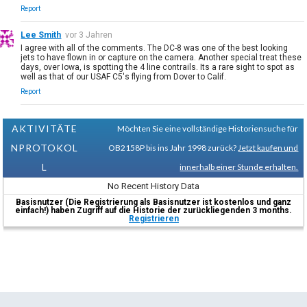
Report
Lee Smith
vor 3 Jahren
I agree with all of the comments. The DC-8 was one of the best looking
jets to have flown in or capture on the camera. Another special treat these
days, over Iowa, is spotting the 4 line contrails. Its a rare sight to spot as
well as that of our USAF C5's flying from Dover to Calif.
Report
AKTIVITÄTE
Möchten Sie eine vollständige Historiensuche für
NPROTOKOL
OB2158P bis ins Jahr 1998 zurück?
Jetzt kaufen und
L
innerhalb einer Stunde erhalten.
No Recent History Data
Basisnutzer (Die Registrierung als Basisnutzer ist kostenlos und ganz
einfach!) haben Zugriff auf die Historie der zurückliegenden 3 months.
Registrieren