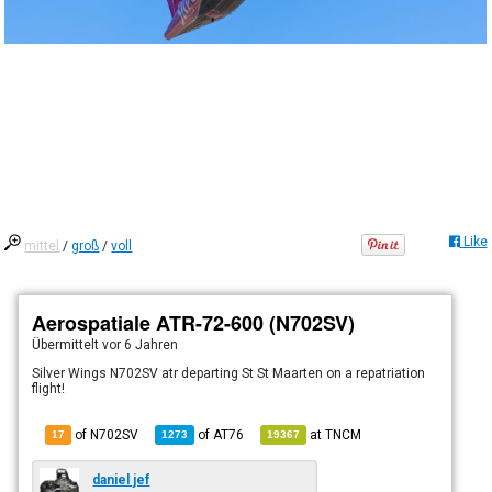
Like
mittel
/
groß
/
voll
Aerospatiale ATR-72-600 (N702SV)
Übermittelt
vor 6 Jahren
Silver Wings N702SV atr departing St St Maarten on a repatriation
flight!
of N702SV
of
AT76
at
TNCM
17
1273
19367
daniel jef