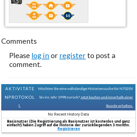
Comments
Please
log in
or
register
to post a
comment.
AKTIVITÄTE
Möchten Sie eine vollständige Historiensuche für N702SV
NPROTOKOL
bis ins Jahr 1998 zurück?
Jetzt kaufen und innerhalb einer
L
Stunde erhalten.
No Recent History Data
Basisnutzer (Die Registrierung als Basisnutzer ist kostenlos und ganz
einfach!) haben Zugriff auf die Historie der zurückliegenden 3 months.
Registrieren