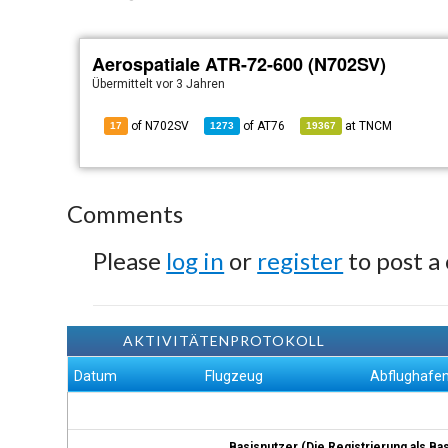
Aerospatiale ATR-72-600 (N702SV)
Übermittelt
vor 3 Jahren
of N702SV
of
AT76
at
TNCM
17
1273
19367
Comments
Please
log in
or
register
to post a
AKTIVITÄTENPROTOKOLL
Datum
Flugzeug
Abflughafe
Basisnutzer (Die Registrierung als Ba