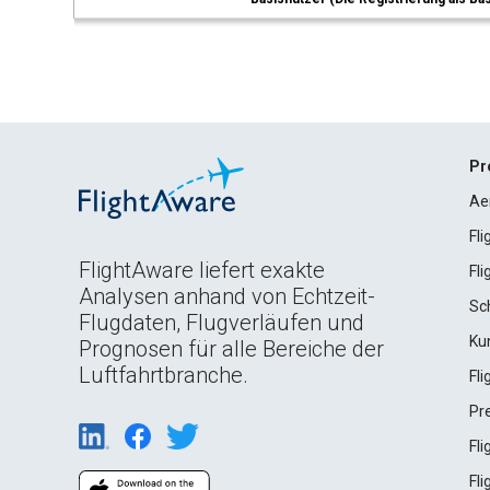
Pr
Ae
Fl
FlightAware liefert exakte
Fl
Analysen anhand von Echtzeit-
Sc
Flugdaten, Flugverläufen und
Ku
Prognosen für alle Bereiche der
Luftfahrtbranche.
Fl
Pr
Fl
Fl