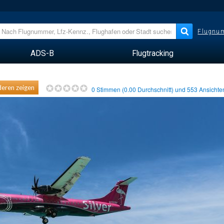
Flugnum
ADS-B
Flugtracking
eren zeigen
0
Stimmen (
0.00
Durchschnitt) und
553
Ansicht