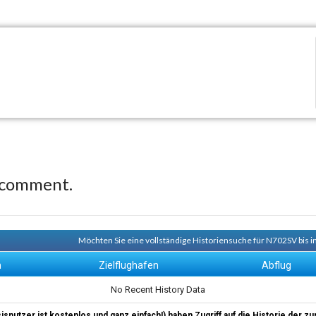
 comment.
Möchten Sie eine vollständige Historiensuche für N702SV bis i
n
Zielflughafen
Abflug
No Recent History Data
sisnutzer ist kostenlos und ganz einfach!) haben Zugriff auf die Historie der