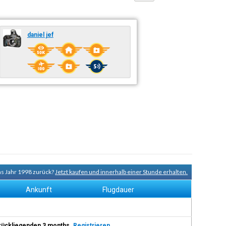
daniel jef
ns Jahr 1998 zurück?
Jetzt kaufen und innerhalb einer Stunde erhalten.
Ankunft
Flugdauer
 zurückliegenden 3 months.
Registrieren