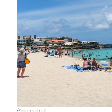
mittel
/
groß
/
voll