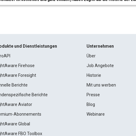
odukte und Dienstleistungen
Unternehmen
roAPI
Über
ightAware Firehose
Job Angebote
ightAware Foresight
Historie
hnelle Berichte
Mit uns werben
ndenspezifische Berichte
Presse
ightAware Aviator
Blog
emium-Abonnements
Webinare
ightAware Global
ightAware FBO Toolbox