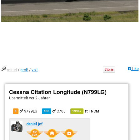
Like
mittel
/
groß
/
voll
Cessna Citation Longitude (N799LG)
Übermittelt
vor 2 Jahren
of N799LG
of
C700
at
TNCM
6
408
19367
daniel jef