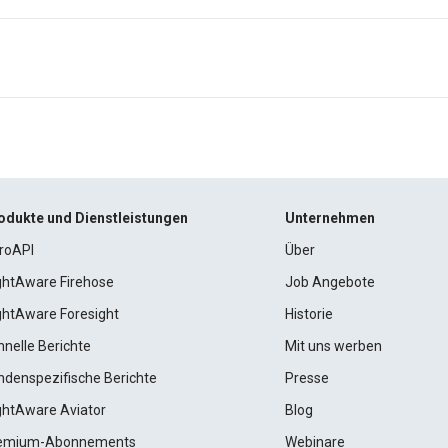
odukte und Dienstleistungen
Unternehmen
roAPI
Über
ightAware Firehose
Job Angebote
ightAware Foresight
Historie
hnelle Berichte
Mit uns werben
ndenspezifische Berichte
Presse
ightAware Aviator
Blog
emium-Abonnements
Webinare