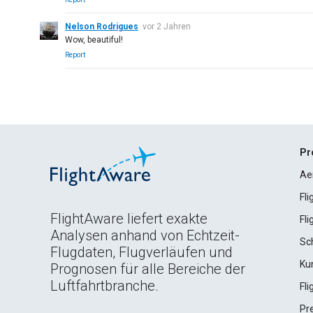
Nelson Rodrigues
vor 2 Jahren
Wow, beautiful!
Report
Pr
Ae
Fl
FlightAware liefert exakte
Fl
Analysen anhand von Echtzeit-
Sc
Flugdaten, Flugverläufen und
Ku
Prognosen für alle Bereiche der
Luftfahrtbranche.
Fl
Pr