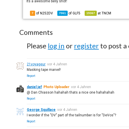
Its a awesome belly shot!
of N252DV
of
GLF5
at
TNCM
7
7061
19367
Comments
Please
log in
or
register
to post a
21voyageur
vor 4 Jahren
Masking tape marvel!
Report
daniel jef
Photo Uploader
vor 4 Jahren
@ Dan Chiasson hahahah thats a nice one hahahahah
Report
George Squillace
vor 4 Jahren
I wonder if the "DV" part of the tailnumber is for "DeVos"?
Report