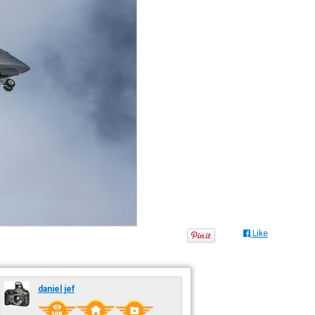
Like
daniel jef