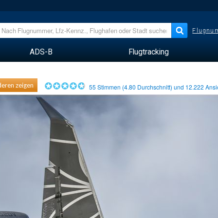
Flugnum
ADS-B
Flugtracking
eren zeigen
55
Stimmen (
4.80
Durchschnitt) und
12.222
Ansi