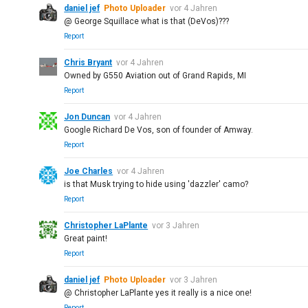
daniel jef
Photo Uploader
vor 4 Jahren
@ George Squillace what is that (DeVos)???
Report
Chris Bryant
vor 4 Jahren
Owned by G550 Aviation out of Grand Rapids, MI
Report
Jon Duncan
vor 4 Jahren
Google Richard De Vos, son of founder of Amway.
Report
Joe Charles
vor 4 Jahren
is that Musk trying to hide using 'dazzler' camo?
Report
Christopher LaPlante
vor 3 Jahren
Great paint!
Report
daniel jef
Photo Uploader
vor 3 Jahren
@ Christopher LaPlante yes it really is a nice one!
Report