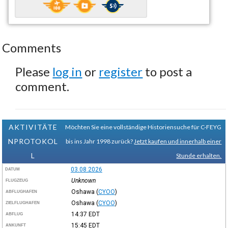
Comments
Please
log in
or
register
to post a
comment.
AKTIVITÄTE
Möchten Sie eine vollständige Historiensuche für C-FEYG
NPROTOKOL
bis ins Jahr 1998 zurück?
Jetzt kaufen und innerhalb einer
L
Stunde erhalten.
03.08.2026
DATUM
Unknown
FLUGZEUG
Oshawa
(
CYOO
)
ABFLUGHAFEN
Oshawa
(
CYOO
)
ZIELFLUGHAFEN
14:37
EDT
ABFLUG
15:45
EDT
ANKUNFT