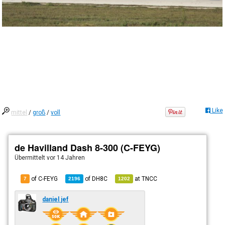
Like
mittel
/
groß
/
voll
de Havilland Dash 8-300 (C-FEYG)
Übermittelt
vor 14 Jahren
of C-FEYG
of
DH8C
at
TNCC
7
2196
1202
daniel jef