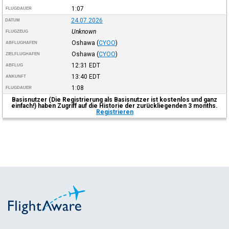
1:07
FLUGDAUER
24.07.2026
DATUM
Unknown
FLUGZEUG
Oshawa
(
CYOO
)
ABFLUGHAFEN
Oshawa
(
CYOO
)
ZIELFLUGHAFEN
12:31
EDT
ABFLUG
13:40
EDT
ANKUNFT
1:08
FLUGDAUER
Basisnutzer (Die Registrierung als Basisnutzer ist kostenlos und ganz
einfach!) haben Zugriff auf die Historie der zurückliegenden 3 months.
Registrieren