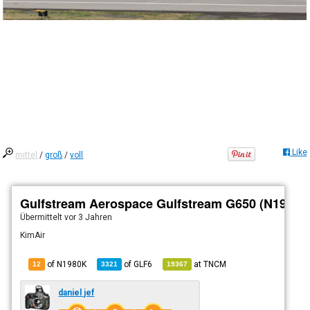
Like
mittel
/
groß
/
voll
Gulfstream Aerospace Gulfstream G650 (N1980K
Übermittelt
vor 3 Jahren
KimAir
of N1980K
of
GLF6
at
TNCM
12
3321
19367
daniel jef