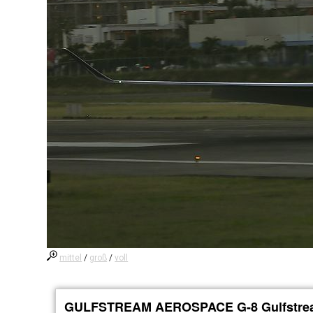
mittel
/
groß
/
voll
GULFSTREAM AEROSPACE G-8 Gulfstre