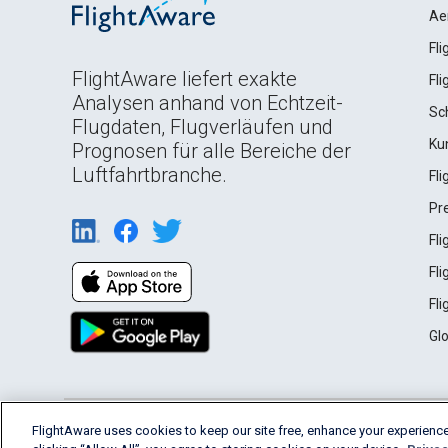
Ae
Fl
FlightAware liefert exakte
Fl
Analysen anhand von Echtzeit-
Sc
Flugdaten, Flugverläufen und
Ku
Prognosen für alle Bereiche der
Luftfahrtbranche.
Fl
Pr
Fl
Fl
Fl
Gl
English (USA)
FlightAware uses cookies to keep our site free, enhance your experience
2026 FlightAware
Terms of Use
Privacy