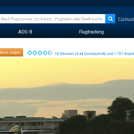
Flugnum
ADS-B
Flugtracking
eren zeigen
16
Stimmen (
4.44
Durchschnitt) und
1.757
Ansic