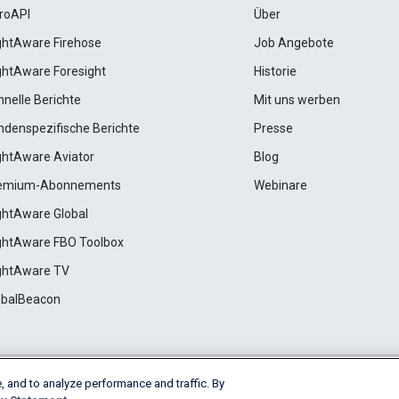
roAPI
Über
ightAware Firehose
Job Angebote
ightAware Foresight
Historie
hnelle Berichte
Mit uns werben
ndenspezifische Berichte
Presse
ightAware Aviator
Blog
emium-Abonnements
Webinare
ightAware Global
ightAware FBO Toolbox
ightAware TV
obalBeacon
, and to analyze performance and traffic. By
Cookie Settings