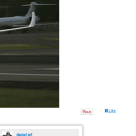
Like
daniel jef