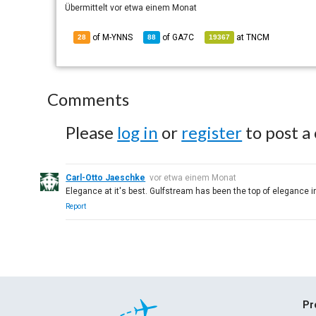
Übermittelt
vor etwa einem Monat
of M-YNNS
of
GA7C
at
TNCM
28
88
19367
Comments
Please
log in
or
register
to post a
Carl-Otto Jaeschke
vor etwa einem Monat
Elegance at it's best. Gulfstream has been the top of elegance in
Report
Pr