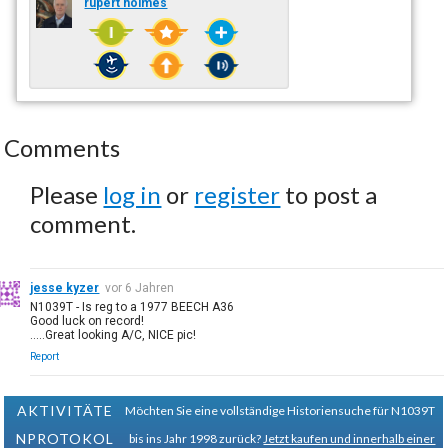
rupert holmes
Comments
Please
log in
or
register
to post a
comment.
jesse kyzer
vor 6 Jahren
N1039T - Is reg to a 1977 BEECH A36
Good luck on record!
.....Great looking A/C, NICE pic!
Report
AKTIVITÄTE
Möchten Sie eine vollständige Historiensuche für N1039T
NPROTOKOL
bis ins Jahr 1998 zurück?
Jetzt kaufen und innerhalb einer