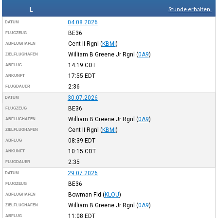
L
Stunde erhalten.
04.08.2026
DATUM
BE36
FLUGZEUG
Cent II Rgnl
(
KBMI
)
ABFLUGHAFEN
William B Greene Jr Rgnl
(
0A9
)
ZIELFLUGHAFEN
14:19
CDT
ABFLUG
17:55
EDT
ANKUNFT
2:36
FLUGDAUER
30.07.2026
DATUM
BE36
FLUGZEUG
William B Greene Jr Rgnl
(
0A9
)
ABFLUGHAFEN
Cent II Rgnl
(
KBMI
)
ZIELFLUGHAFEN
08:39
EDT
ABFLUG
10:15
CDT
ANKUNFT
2:35
FLUGDAUER
29.07.2026
DATUM
BE36
FLUGZEUG
Bowman Fld
(
KLOU
)
ABFLUGHAFEN
William B Greene Jr Rgnl
(
0A9
)
ZIELFLUGHAFEN
11:08
EDT
ABFLUG