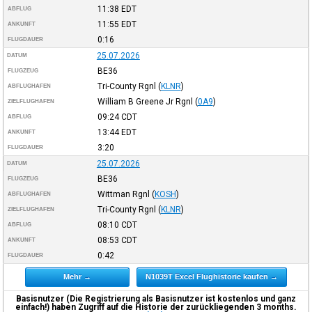
11:38
EDT
ABFLUG
11:55
EDT
ANKUNFT
0:16
FLUGDAUER
25.07.2026
DATUM
BE36
FLUGZEUG
Tri-County Rgnl
(
KLNR
)
ABFLUGHAFEN
William B Greene Jr Rgnl
(
0A9
)
ZIELFLUGHAFEN
09:24
CDT
ABFLUG
13:44
EDT
ANKUNFT
3:20
FLUGDAUER
25.07.2026
DATUM
BE36
FLUGZEUG
Wittman Rgnl
(
KOSH
)
ABFLUGHAFEN
Tri-County Rgnl
(
KLNR
)
ZIELFLUGHAFEN
08:10
CDT
ABFLUG
08:53
CDT
ANKUNFT
0:42
FLUGDAUER
Mehr →
N1039T Excel Flughistorie kaufen →
Basisnutzer (Die Registrierung als Basisnutzer ist kostenlos und ganz
einfach!) haben Zugriff auf die Historie der zurückliegenden 3 months.