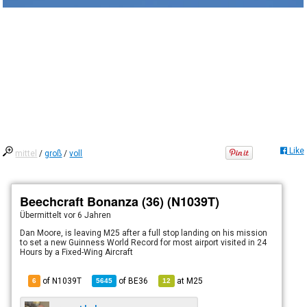
Like
mittel
/
groß
/
voll
Beechcraft Bonanza (36) (N1039T)
Übermittelt
vor 6 Jahren
Dan Moore, is leaving M25 after a full stop landing on his mission
to set a new Guinness World Record for most airport visited in 24
Hours by a Fixed-Wing Aircraft
of N1039T
of
BE36
at
M25
6
5645
12