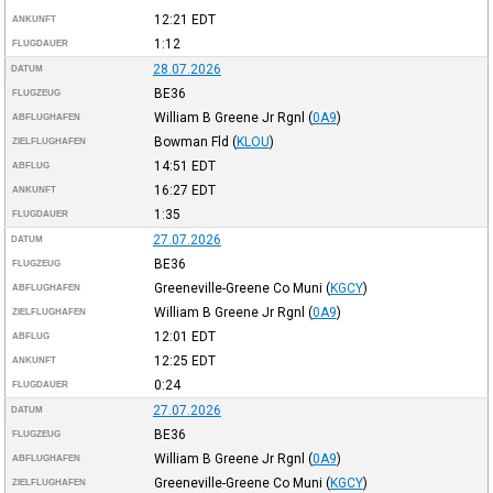
12:21
EDT
ANKUNFT
1:12
FLUGDAUER
28.07.2026
DATUM
BE36
FLUGZEUG
William B Greene Jr Rgnl
(
0A9
)
ABFLUGHAFEN
Bowman Fld
(
KLOU
)
ZIELFLUGHAFEN
14:51
EDT
ABFLUG
16:27
EDT
ANKUNFT
1:35
FLUGDAUER
27.07.2026
DATUM
BE36
FLUGZEUG
Greeneville-Greene Co Muni
(
KGCY
)
ABFLUGHAFEN
William B Greene Jr Rgnl
(
0A9
)
ZIELFLUGHAFEN
12:01
EDT
ABFLUG
12:25
EDT
ANKUNFT
0:24
FLUGDAUER
27.07.2026
DATUM
BE36
FLUGZEUG
William B Greene Jr Rgnl
(
0A9
)
ABFLUGHAFEN
Greeneville-Greene Co Muni
(
KGCY
)
ZIELFLUGHAFEN