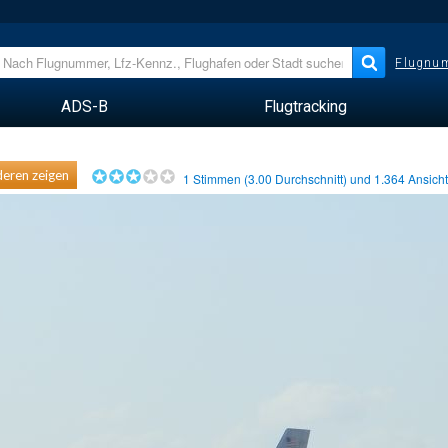
Flugnum
ADS-B
Flugtracking
eren zeigen
1
Stimmen (
3.00
Durchschnitt) und
1.364
Ansich