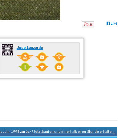
Like
Jose Lauzardo
ns Jahr 1998 zurück?
Jetzt kaufen und innerhalb einer Stunde erhalten.