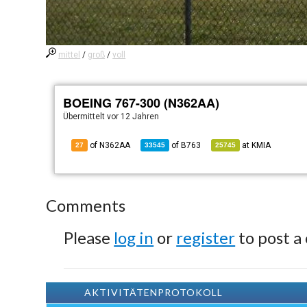
mittel
/
groß
/
voll
BOEING 767-300 (N362AA)
Übermittelt
vor 12 Jahren
of N362AA
of
B763
at
KMIA
27
33545
25745
Comments
Please
log in
or
register
to post a
AKTIVITÄTENPROTOKOLL