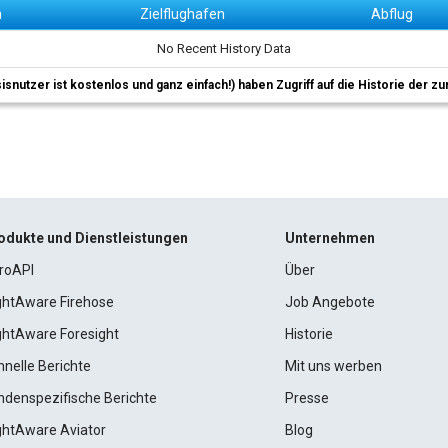
n
Zielflughafen
Abflug
No Recent History Data
sisnutzer ist kostenlos und ganz einfach!) haben Zugriff auf die Historie der
odukte und Dienstleistungen
Unternehmen
roAPI
Über
ightAware Firehose
Job Angebote
ightAware Foresight
Historie
hnelle Berichte
Mit uns werben
ndenspezifische Berichte
Presse
ightAware Aviator
Blog