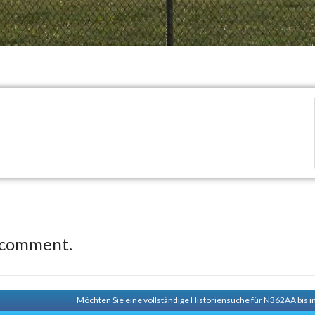
 comment.
Möchten Sie eine vollständige Historiensuche für N362AA bis i