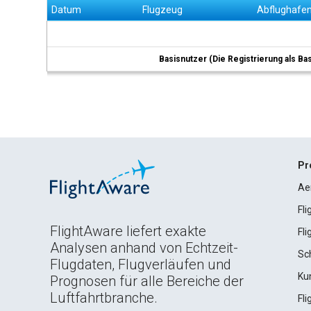
Datum
Flugzeug
Abflughafe
Basisnutzer (Die Registrierung als Ba
Pr
Ae
Fl
FlightAware liefert exakte
Fl
Analysen anhand von Echtzeit-
Sc
Flugdaten, Flugverläufen und
Ku
Prognosen für alle Bereiche der
Luftfahrtbranche.
Fl