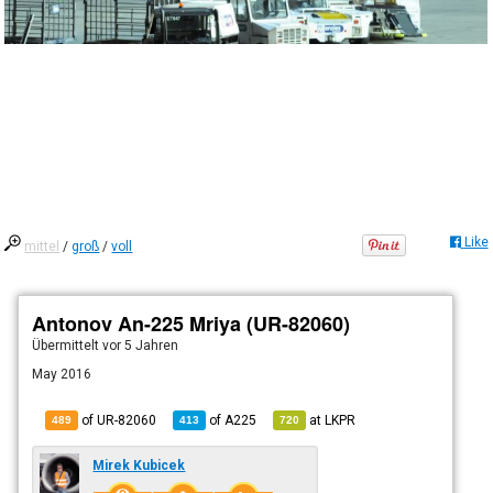
Like
mittel
/
groß
/
voll
Antonov An-225 Mriya (UR-82060)
Übermittelt
vor 5 Jahren
May 2016
of UR-82060
of
A225
at
LKPR
489
413
720
Mirek Kubicek