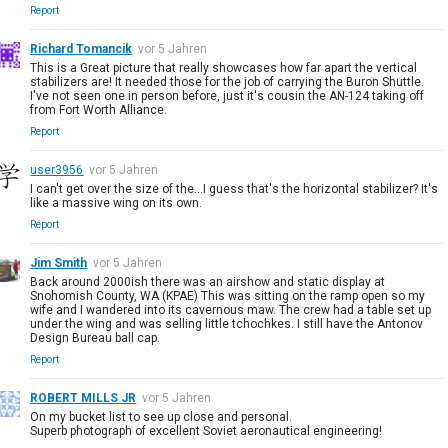
Report
Richard Tomancik
vor 5 Jahren
This is a Great picture that really showcases how far apart the vertical
stabilizers are! It needed those for the job of carrying the Buron Shuttle.
I've not seen one in person before, just it's cousin the AN-124 taking off
from Fort Worth Alliance.
Report
user3956
vor 5 Jahren
I can't get over the size of the...I guess that's the horizontal stabilizer? It's
like a massive wing on its own.
Report
Jim Smith
vor 5 Jahren
Back around 2000ish there was an airshow and static display at
Snohomish County, WA (KPAE) This was sitting on the ramp open so my
wife and I wandered into its cavernous maw. The crew had a table set up
under the wing and was selling little tchochkes. I still have the Antonov
Design Bureau ball cap.
Report
ROBERT MILLS JR
vor 5 Jahren
On my bucket list to see up close and personal.
Superb photograph of excellent Soviet aeronautical engineering!