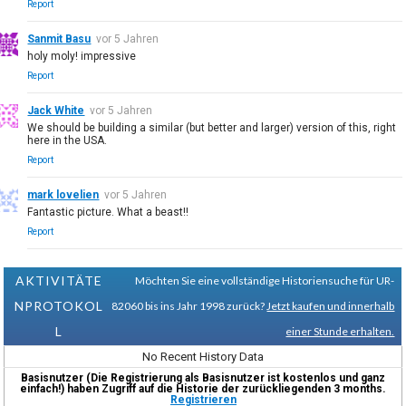
Report
Sanmit Basu
vor 5 Jahren
holy moly! impressive
Report
Jack White
vor 5 Jahren
We should be building a similar (but better and larger) version of this, right
here in the USA.
Report
mark lovelien
vor 5 Jahren
Fantastic picture. What a beast!!
Report
AKTIVITÄTE
Möchten Sie eine vollständige Historiensuche für UR-
NPROTOKOL
82060 bis ins Jahr 1998 zurück?
Jetzt kaufen und innerhalb
L
einer Stunde erhalten.
No Recent History Data
Basisnutzer (Die Registrierung als Basisnutzer ist kostenlos und ganz
einfach!) haben Zugriff auf die Historie der zurückliegenden 3 months.
Registrieren