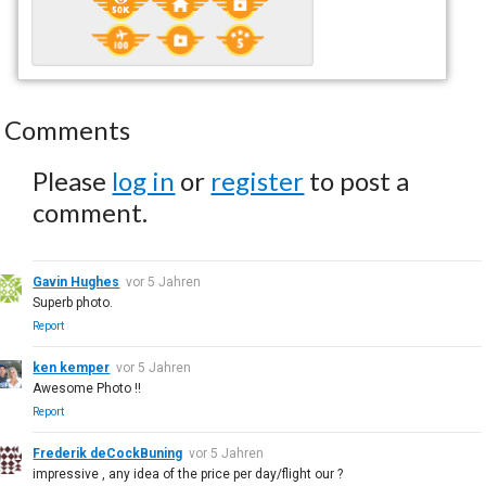
Comments
Please
log in
or
register
to post a
comment.
Gavin Hughes
vor 5 Jahren
Superb photo.
Report
ken kemper
vor 5 Jahren
Awesome Photo !!
Report
Frederik deCockBuning
vor 5 Jahren
impressive , any idea of the price per day/flight our ?