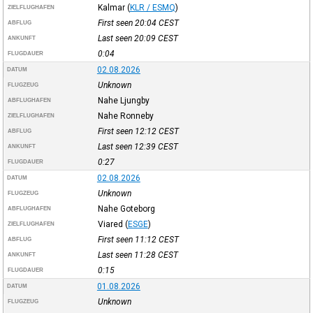
Kalmar
(
KLR / ESMQ
)
ZIELFLUGHAFEN
First seen 20:04
CEST
ABFLUG
Last seen 20:09
CEST
ANKUNFT
0:04
FLUGDAUER
02.08.2026
DATUM
Unknown
FLUGZEUG
Nahe Ljungby
ABFLUGHAFEN
Nahe Ronneby
ZIELFLUGHAFEN
First seen 12:12
CEST
ABFLUG
Last seen 12:39
CEST
ANKUNFT
0:27
FLUGDAUER
02.08.2026
DATUM
Unknown
FLUGZEUG
Nahe Goteborg
ABFLUGHAFEN
Viared
(
ESGE
)
ZIELFLUGHAFEN
First seen 11:12
CEST
ABFLUG
Last seen 11:28
CEST
ANKUNFT
0:15
FLUGDAUER
01.08.2026
DATUM
Unknown
FLUGZEUG