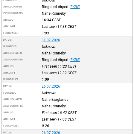
Unknown
FLUGZEUG
Ringsted Airport
(
EKRS
)
ABFLUGHAFEN
Nahe Ronneby
ZIELFLUGHAFEN
16:34
CEST
ABFLUG
Last seen 17:38
CEST
ANKUNFT
1:03
FLUGDAUER
31.07.2026
DATUM
Unknown
FLUGZEUG
Nahe Ronneby
ABFLUGHAFEN
Ringsted Airport
(
EKRS
)
ZIELFLUGHAFEN
First seen 11:23
CEST
ABFLUG
Last seen 12:32
CEST
ANKUNFT
1:09
FLUGDAUER
26.07.2026
DATUM
Unknown
FLUGZEUG
Nahe Borglanda
ABFLUGHAFEN
Nahe Ronneby
ZIELFLUGHAFEN
First seen 16:42
CEST
ABFLUG
Last seen 17:08
CEST
ANKUNFT
0:26
FLUGDAUER
26.07.2026
DATUM