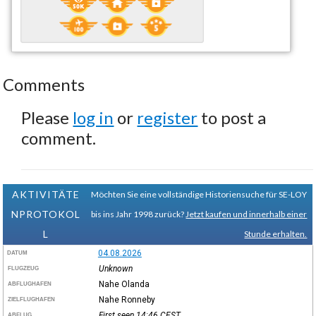
Comments
Please
log in
or
register
to post a
comment.
AKTIVITÄTE
Möchten Sie eine vollständige Historiensuche für SE-LOY
NPROTOKOL
bis ins Jahr 1998 zurück?
Jetzt kaufen und innerhalb einer
L
Stunde erhalten.
04.08.2026
DATUM
Unknown
FLUGZEUG
Nahe Olanda
ABFLUGHAFEN
Nahe Ronneby
ZIELFLUGHAFEN
First seen 14:46
CEST
ABFLUG