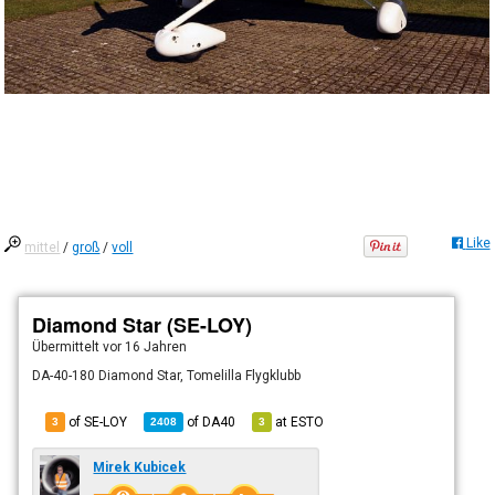
Like
mittel
/
groß
/
voll
Diamond Star (SE-LOY)
Übermittelt
vor 16 Jahren
DA-40-180 Diamond Star, Tomelilla Flygklubb
of SE-LOY
of
DA40
at
ESTO
3
2408
3
Mirek Kubicek