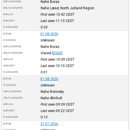
Nahe Boras
ABFLUGHAFEN
Nahe Læsø, North Jutland Region
ZIELFLUGHAFEN
First seen 10:42
CEST
ABFLUG
Last seen 11:15
CEST
ANKUNFT
0:33
FLUGDAUER
01.08.2026
DATUM
Unknown
FLUGZEUG
Nahe Boras
ABFLUGHAFEN
Viared
(
ESGE
)
ZIELFLUGHAFEN
First seen 10:09
CEST
ABFLUG
Last seen 10:10
CEST
ANKUNFT
0:01
FLUGDAUER
01.08.2026
DATUM
Unknown
FLUGZEUG
Nahe Ronneby
ABFLUGHAFEN
Nahe Almhult
ZIELFLUGHAFEN
First seen 09:09
CEST
ABFLUG
Last seen 09:22
CEST
ANKUNFT
0:13
FLUGDAUER
31.07.2026
DATUM