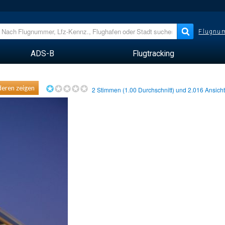
Flugnum
ADS-B
Flugtracking
eren zeigen
2
Stimmen (
1.00
Durchschnitt) und
2.016
Ansich