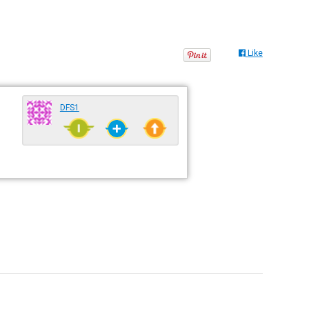
Like
DFS1