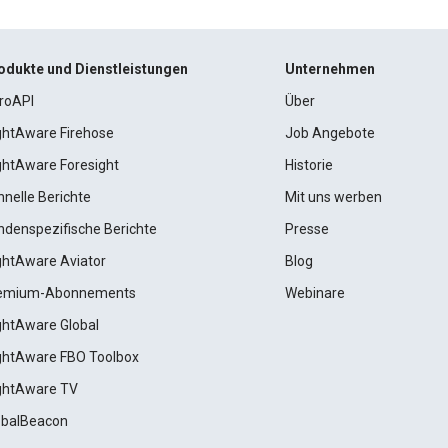
odukte und Dienstleistungen
Unternehmen
roAPI
Über
ightAware Firehose
Job Angebote
ightAware Foresight
Historie
hnelle Berichte
Mit uns werben
ndenspezifische Berichte
Presse
ightAware Aviator
Blog
emium-Abonnements
Webinare
ightAware Global
ightAware FBO Toolbox
ightAware TV
obalBeacon