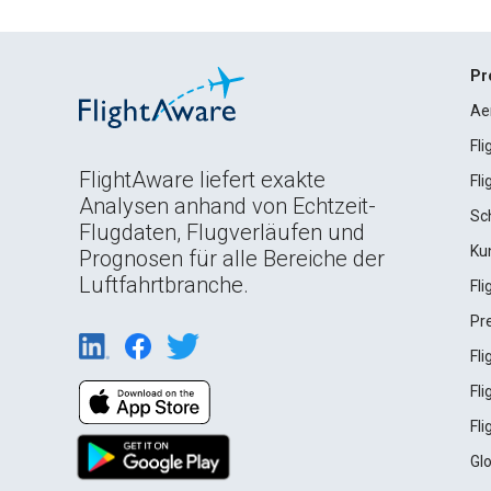
Pr
Ae
Fl
FlightAware liefert exakte
Fl
Analysen anhand von Echtzeit-
Sc
Flugdaten, Flugverläufen und
Ku
Prognosen für alle Bereiche der
Luftfahrtbranche.
Fl
Pr
Fl
Fl
Fl
Gl