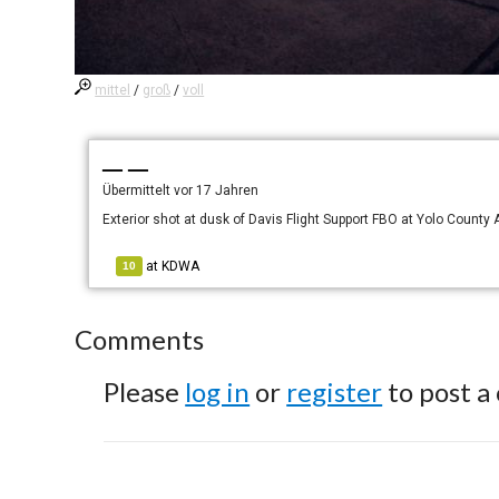
mittel
/
groß
/
voll
— —
Übermittelt
vor 17 Jahren
Exterior shot at dusk of Davis Flight Support FBO at Yolo County A
at
KDWA
10
Comments
Please
log in
or
register
to post a