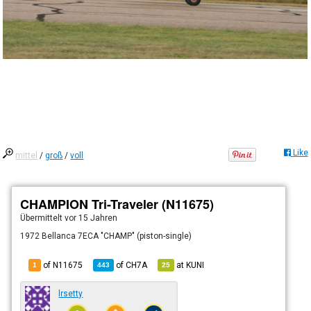
Like
mittel
/
groß
/
voll
CHAMPION Tri-Traveler (N11675)
Übermittelt
vor 15 Jahren
1972 Bellanca 7ECA "CHAMP" (piston-single)
of N11675
of
CH7A
at
KUNI
1
443
25
lrsetty