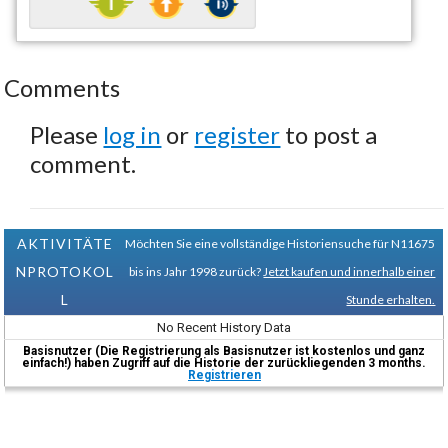
Comments
Please
log in
or
register
to post a
comment.
AKTIVITÄTE
Möchten Sie eine vollständige Historiensuche für N11675
NPROTOKOL
bis ins Jahr 1998 zurück?
Jetzt kaufen und innerhalb einer
L
Stunde erhalten.
No Recent History Data
Basisnutzer (Die Registrierung als Basisnutzer ist kostenlos und ganz
einfach!) haben Zugriff auf die Historie der zurückliegenden 3 months.
Registrieren